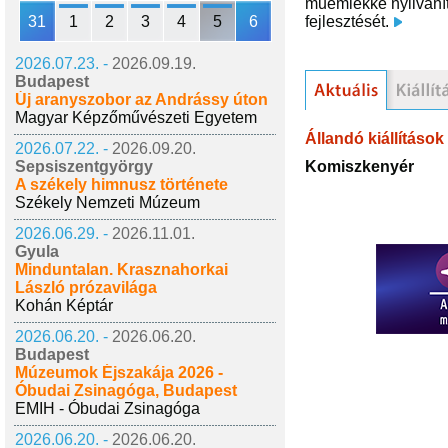
műemlékké nyilvání
31
1
2
3
4
5
6
fejlesztését.
2026.07.23. -
2026.09.19.
Budapest
Új aranyszobor az Andrássy úton
Magyar Képzőművészeti Egyetem
Állandó kiállítások
2026.07.22. -
2026.09.20.
Komiszkenyér
Sepsiszentgyörgy
A székely himnusz története
Székely Nemzeti Múzeum
2026.06.29. -
2026.11.01.
Gyula
Minduntalan. Krasznahorkai
László prózavilága
Kohán Képtár
2026.06.20. -
2026.06.20.
Budapest
Múzeumok Éjszakája 2026 -
Óbudai Zsinagóga, Budapest
EMIH - Óbudai Zsinagóga
2026.06.20. -
2026.06.20.