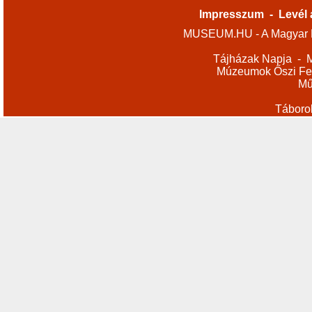
Impresszum
-
Levél 
MUSEUM.HU - A Magyar M
Tájházak Napja
-
M
Múzeumok Őszi Fes
Mű
Táboro