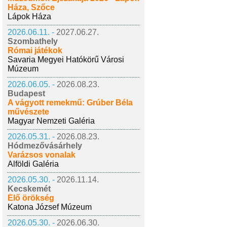
Háza, Szőce
Lápok Háza
2026.06.11. -
2027.06.27.
Szombathely
Római játékok
Savaria Megyei Hatókörű Városi
Múzeum
2026.06.05. -
2026.08.23.
Budapest
A vágyott remekmű: Grúber Béla
művészete
Magyar Nemzeti Galéria
2026.05.31. -
2026.08.23.
Hódmezővásárhely
Varázsos vonalak
Alföldi Galéria
2026.05.30. -
2026.11.14.
Kecskemét
Élő örökség
Katona József Múzeum
2026.05.30. -
2026.06.30.