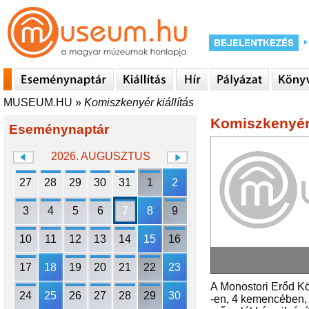
MUSEUM.HU
»
Komiszkenyér kiállítás
Komiszkenyér 
Eseménynaptár
2026. AUGUSZTUS
27
28
29
30
31
1
2
3
4
5
6
7
8
9
10
11
12
13
14
15
16
17
18
19
20
21
22
23
A Monostori Erőd K
24
25
26
27
28
29
30
-en, 4 kemencében, 1