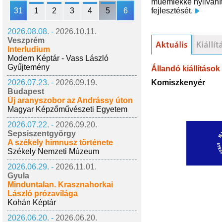
műemlékké nyilvání
31
1
2
3
4
5
6
fejlesztését.
2026.08.08. -
2026.10.11.
Veszprém
Interludium
Modern Képtár - Vass László
Gyűjtemény
Állandó kiállítások
Komiszkenyér
2026.07.23. -
2026.09.19.
Budapest
Új aranyszobor az Andrássy úton
Magyar Képzőművészeti Egyetem
2026.07.22. -
2026.09.20.
Sepsiszentgyörgy
A székely himnusz története
Székely Nemzeti Múzeum
2026.06.29. -
2026.11.01.
Gyula
Minduntalan. Krasznahorkai
László prózavilága
Kohán Képtár
2026.06.20. -
2026.06.20.