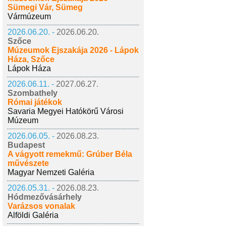
Sümegi Vár, Sümeg
Vármúzeum
2026.06.20. -
2026.06.20.
Szőce
Múzeumok Éjszakája 2026 - Lápok
Háza, Szőce
Lápok Háza
2026.06.11. -
2027.06.27.
Szombathely
Római játékok
Savaria Megyei Hatókörű Városi
Múzeum
2026.06.05. -
2026.08.23.
Budapest
A vágyott remekmű: Grúber Béla
művészete
Magyar Nemzeti Galéria
2026.05.31. -
2026.08.23.
Hódmezővásárhely
Varázsos vonalak
Alföldi Galéria