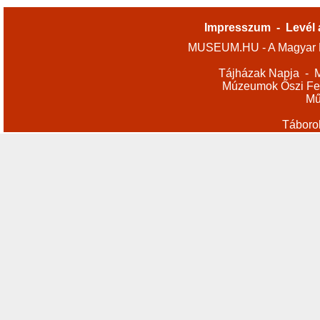
Impresszum
-
Levél 
MUSEUM.HU - A Magyar M
Tájházak Napja
-
M
Múzeumok Őszi Fes
Mű
Táboro