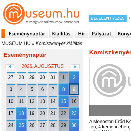
MUSEUM.HU
»
Komiszkenyér kiállítás
Komiszkenyér 
Eseménynaptár
2026. AUGUSZTUS
27
28
29
30
31
1
2
3
4
5
6
7
8
9
10
11
12
13
14
15
16
17
18
19
20
21
22
23
A Monostori Erőd K
24
25
26
27
28
29
30
-en, 4 kemencében, 1