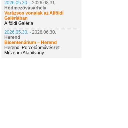
2026.05.30. -
2026.08.31.
Hódmezővásárhely
Varázsos vonalak az Alföldi
Galériában
Alföldi Galéria
2026.05.30. -
2026.06.30.
Herend
Bicentenárium – Herend
Herendi Porcelánművészeti
Múzeum Alapítvány