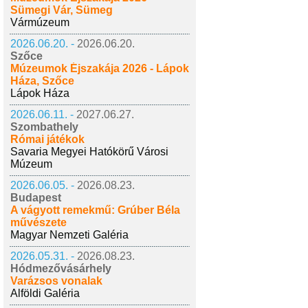
Sümegi Vár, Sümeg
Vármúzeum
2026.06.20. -
2026.06.20.
Szőce
Múzeumok Éjszakája 2026 - Lápok
Háza, Szőce
Lápok Háza
2026.06.11. -
2027.06.27.
Szombathely
Római játékok
Savaria Megyei Hatókörű Városi
Múzeum
2026.06.05. -
2026.08.23.
Budapest
A vágyott remekmű: Grúber Béla
művészete
Magyar Nemzeti Galéria
2026.05.31. -
2026.08.23.
Hódmezővásárhely
Varázsos vonalak
Alföldi Galéria