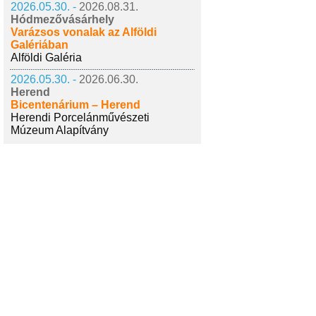
2026.05.30. -
2026.08.31.
Hódmezővásárhely
Varázsos vonalak az Alföldi
Galériában
Alföldi Galéria
2026.05.30. -
2026.06.30.
Herend
Bicentenárium – Herend
Herendi Porcelánművészeti
Múzeum Alapítvány