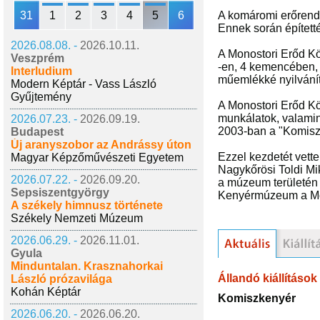
31
1
2
3
4
5
6
A komáromi erőrends
Ennek során építetté
2026.08.08. -
2026.10.11.
A Monostori Erőd K
Veszprém
-en, 4 kemencében, 1
Interludium
műemlékké nyilvánít
Modern Képtár - Vass László
Gyűjtemény
A Monostori Erőd Kö
munkálatok, valamint
2026.07.23. -
2026.09.19.
2003-ban a "Komiszk
Budapest
Új aranyszobor az Andrássy úton
Ezzel kezdetét vett
Magyar Képzőművészeti Egyetem
Nagykőrösi Toldi Mi
2026.07.22. -
2026.09.20.
a múzeum területén 
Sepsiszentgyörgy
Kenyérmúzeum a Mon
A székely himnusz története
Székely Nemzeti Múzeum
2026.06.29. -
2026.11.01.
Gyula
Minduntalan. Krasznahorkai
Állandó kiállítások
László prózavilága
Kohán Képtár
Komiszkenyér
2026.06.20. -
2026.06.20.