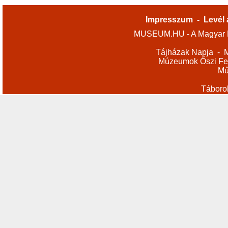
Impresszum
-
Levél 
MUSEUM.HU - A Magyar M
Tájházak Napja
-
M
Múzeumok Őszi Fes
Mű
Táboro