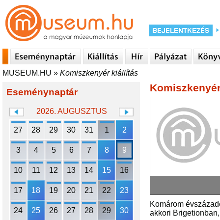
MUSEUM.HU
»
Komiszkenyér kiállítás
Komiszkenyér 
Eseménynaptár
2026. AUGUSZTUS
27
28
29
30
31
1
2
3
4
5
6
7
8
9
10
11
12
13
14
15
16
17
18
19
20
21
22
23
Komárom évszázadok 
24
25
26
27
28
29
30
akkori Brigetionban,