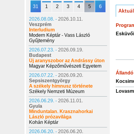
31
1
2
3
4
5
6
2026.08.08. -
2026.10.11.
Veszprém
Progra
Interludium
Esküvői
Modern Képtár - Vass László
Gyűjtemény
2026.07.23. -
2026.09.19.
Budapest
Új aranyszobor az Andrássy úton
Magyar Képzőművészeti Egyetem
Állandó 
2026.07.22. -
2026.09.20.
Sepsiszentgyörgy
Kocsim
A székely himnusz története
Lovas
Székely Nemzeti Múzeum
2026.06.29. -
2026.11.01.
Gyula
Minduntalan. Krasznahorkai
László prózavilága
Kohán Képtár
2026.06.20. -
2026.06.20.