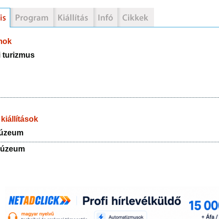
mok
 turizmus
kiállítások
úzeum
múzeum