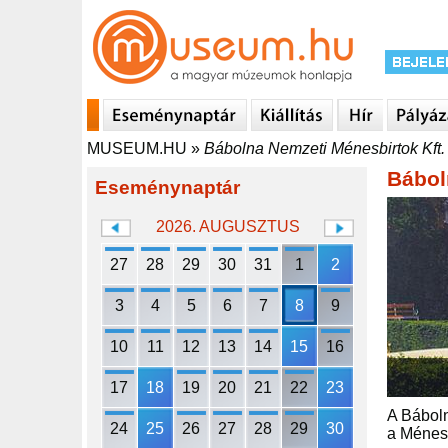
MUSEUM.HU
»
Bábolna Nemzeti Ménesbirtok Kft.
Bábol
Eseménynaptár
2026. AUGUSZTUS
27
28
29
30
31
1
2
3
4
5
6
7
8
9
10
11
12
13
14
15
16
17
18
19
20
21
22
23
A Báboln
24
25
26
27
28
29
30
a Ménesu