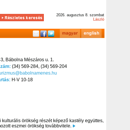
2026. augusztus 8. szombat
László
3, Bábolna Mészáros u. 1.
szám:
(34) 569-284, (34) 569-204
turizmus@babolnamenes.hu
artás:
H-V 10-18
 kulturális örökség részét képező kastély együttes,
ozott eszmei örökség továbbvitele.