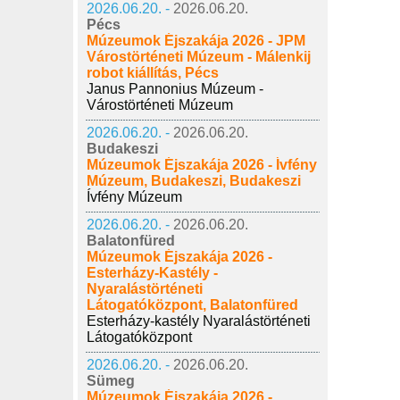
2026.06.20. -
2026.06.20.
Pécs
Múzeumok Éjszakája 2026 - JPM
Várostörténeti Múzeum - Málenkij
robot kiállítás, Pécs
Janus Pannonius Múzeum -
Várostörténeti Múzeum
2026.06.20. -
2026.06.20.
Budakeszi
Múzeumok Éjszakája 2026 - Ívfény
Múzeum, Budakeszi, Budakeszi
Ívfény Múzeum
2026.06.20. -
2026.06.20.
Balatonfüred
Múzeumok Éjszakája 2026 -
Esterházy-Kastély -
Nyaralástörténeti
Látogatóközpont, Balatonfüred
Esterházy-kastély Nyaralástörténeti
Látogatóközpont
2026.06.20. -
2026.06.20.
Sümeg
Múzeumok Éjszakája 2026 -