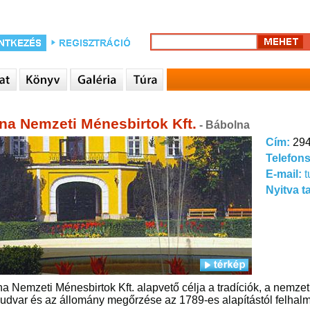
na Nemzeti Ménesbirtok Kft.
- Bábolna
Cím:
294
Telefon
E-mail:
Nyitva t
a Nemzeti Ménesbirtok Kft. alapvető célja a tradíciók, a nemzeti
dvar és az állomány megőrzése az 1789-es alapítástól felhalm