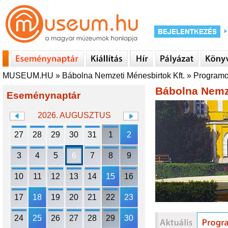
MUSEUM.HU
»
Bábolna Nemzeti Ménesbirtok Kft.
»
Program
Bábolna Nemze
Eseménynaptár
2026. AUGUSZTUS
27
28
29
30
31
1
2
3
4
5
6
7
8
9
10
11
12
13
14
15
16
17
18
19
20
21
22
23
24
25
26
27
28
29
30