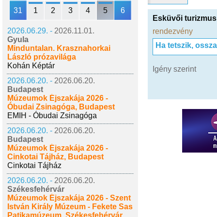
31
1
2
3
4
5
6
Esküvői turizmus
2026.06.29. -
2026.11.01.
rendezvény
Gyula
Ha tetszik, ossz
Minduntalan. Krasznahorkai
László prózavilága
Kohán Képtár
Igény szerint
2026.06.20. -
2026.06.20.
Budapest
Múzeumok Éjszakája 2026 -
Óbudai Zsinagóga, Budapest
EMIH - Óbudai Zsinagóga
2026.06.20. -
2026.06.20.
Budapest
Múzeumok Éjszakája 2026 -
Cinkotai Tájház, Budapest
Cinkotai Tájház
2026.06.20. -
2026.06.20.
Székesfehérvár
Múzeumok Éjszakája 2026 - Szent
István Király Múzeum - Fekete Sas
Patikamúzeum, Székesfehérvár