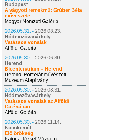
Budapest
A vágyott remekmű: Grúber Béla
művészete
Magyar Nemzeti Galéria
2026.05.31. -
2026.08.23.
Hódmezővásárhely
Varázsos vonalak
Alföldi Galéria
2026.05.30. -
2026.06.30.
Herend
Bicentenárium – Herend
Herendi Porcelánművészeti
Múzeum Alapítvány
2026.05.30. -
2026.08.31.
Hódmezővásárhely
Varázsos vonalak az Alföldi
Galériában
Alföldi Galéria
2026.05.30. -
2026.11.14.
Kecskemét
Élő örökség
Katona József Múzeum