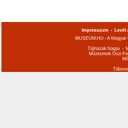
Impresszum
-
Levél 
MUSEUM.HU - A Magyar M
Tájházak Napja
-
M
Múzeumok Őszi Fes
Mű
Táboro