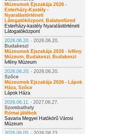
Múzeumok Éjszakája 2026 -
Esterházy-Kastély -
Nyaralástörténeti
Látogatóközpont, Balatonfüred
Esterházy-kastély Nyaralástörténeti
Látogatóközpont
2026.06.20. -
2026.06.20.
Budakeszi
Múzeumok Éjszakája 2026 - Ívfény
Múzeum, Budakeszi, Budakeszi
Ívfény Múzeum
2026.06.20. -
2026.06.20.
Szőce
Múzeumok Éjszakája 2026 - Lápok
Háza, Szőce
Lápok Háza
2026.06.11. -
2027.06.27.
Szombathely
Római játékok
Savaria Megyei Hatókörű Városi
Múzeum
2026.06.05. -
2026.08.23.