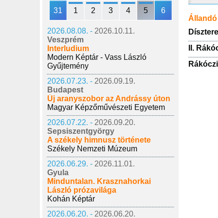
31
1
2
3
4
5
6
Állandó 
2026.08.08. -
2026.10.11.
Díszter
Veszprém
II. Rákó
Interludium
Modern Képtár - Vass László
Rákóczi
Gyűjtemény
2026.07.23. -
2026.09.19.
Budapest
Új aranyszobor az Andrássy úton
Magyar Képzőművészeti Egyetem
2026.07.22. -
2026.09.20.
Sepsiszentgyörgy
A székely himnusz története
Székely Nemzeti Múzeum
2026.06.29. -
2026.11.01.
Gyula
Minduntalan. Krasznahorkai
László prózavilága
Kohán Képtár
2026.06.20. -
2026.06.20.