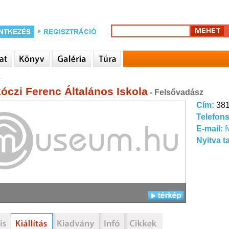
a
kóczi Ferenc Általános Iskola
- Felsővadász
Cím:
381
Telefon
E-mail:
f
Nyitva t