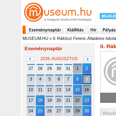
MUSEUM.HU
»
II. Rákóczi Ferenc Általános Iskol
II. Rá
Eseménynaptár
2026. AUGUSZTUS
27
28
29
30
31
1
2
3
4
5
6
7
8
9
10
11
12
13
14
15
16
17
18
19
20
21
22
23
24
25
26
27
28
29
30