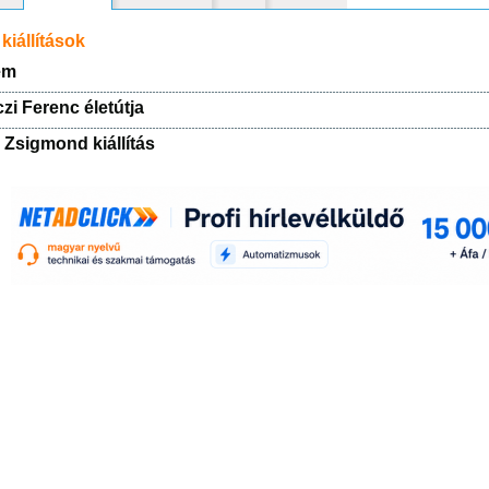
kiállítások
em
czi Ferenc életútja
 Zsigmond kiállítás