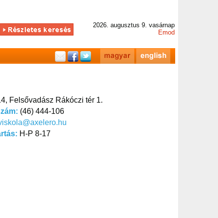
2026. augusztus 9. vasárnap
Emod
4, Felsővadász Rákóczi tér 1.
szám:
(46) 444-106
viskola@axelero.hu
artás:
H-P 8-17