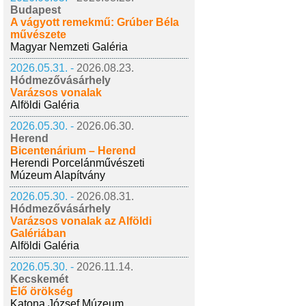
Budapest
A vágyott remekmű: Grúber Béla
művészete
Magyar Nemzeti Galéria
2026.05.31. -
2026.08.23.
Hódmezővásárhely
Varázsos vonalak
Alföldi Galéria
2026.05.30. -
2026.06.30.
Herend
Bicentenárium – Herend
Herendi Porcelánművészeti
Múzeum Alapítvány
2026.05.30. -
2026.08.31.
Hódmezővásárhely
Varázsos vonalak az Alföldi
Galériában
Alföldi Galéria
2026.05.30. -
2026.11.14.
Kecskemét
Élő örökség
Katona József Múzeum