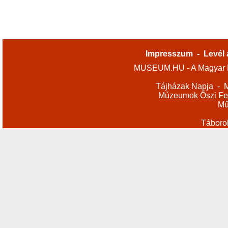
Impresszum
-
Levél 
MUSEUM.HU - A Magyar M
Tájházak Napja
-
M
Múzeumok Őszi Fes
Mű
Táboro