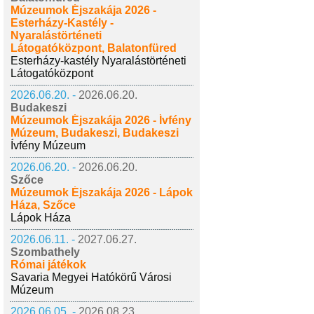
Múzeumok Éjszakája 2026 -
Esterházy-Kastély -
Nyaralástörténeti
Látogatóközpont, Balatonfüred
Esterházy-kastély Nyaralástörténeti
Látogatóközpont
2026.06.20. -
2026.06.20.
Budakeszi
Múzeumok Éjszakája 2026 - Ívfény
Múzeum, Budakeszi, Budakeszi
Ívfény Múzeum
2026.06.20. -
2026.06.20.
Szőce
Múzeumok Éjszakája 2026 - Lápok
Háza, Szőce
Lápok Háza
2026.06.11. -
2027.06.27.
Szombathely
Római játékok
Savaria Megyei Hatókörű Városi
Múzeum
2026.06.05. -
2026.08.23.