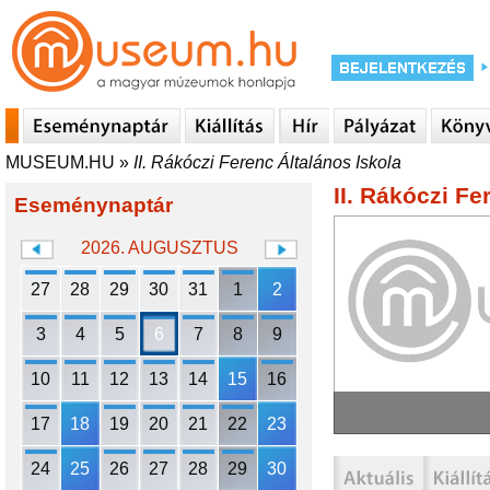
MUSEUM.HU
»
II. Rákóczi Ferenc Általános Iskola
II. Rákóczi Fe
Eseménynaptár
2026. AUGUSZTUS
27
28
29
30
31
1
2
3
4
5
6
7
8
9
10
11
12
13
14
15
16
17
18
19
20
21
22
23
24
25
26
27
28
29
30