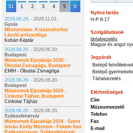
31
1
2
3
4
5
6
Nyitva tartás
2026.06.29. -
2026.11.01.
H-P 8-17
Gyula
Minduntalan. Krasznahorkai
Szolgáltatások
László prózavilága
tárlatvezetés
Kohán Képtár
Magyar és angol ny
2026.06.20. -
2026.06.20.
Budapest
Jegyárak
Múzeumok Éjszakája 2026 -
Belépő felnőttekne
Óbudai Zsinagóga, Budapest
EMIH - Óbudai Zsinagóga
Belépő gyermekek
Tárlatvezetés
2026.06.20. -
2026.06.20.
Budapest
Múzeumok Éjszakája 2026 -
Elérhetőségek
Cinkotai Tájház, Budapest
Cím
Cinkotai Tájház
Múzeumvezető
2026.06.20. -
2026.06.20.
Telefon
Székesfehérvár
Múzeumok Éjszakája 2026 - Szent
Fax
István Király Múzeum - Fekete Sas
E-mail
Patikamúzeum, Székesfehérvár