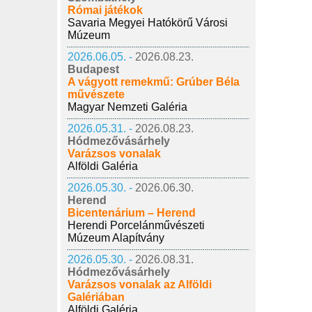
Római játékok
Savaria Megyei Hatókörű Városi
Múzeum
2026.06.05. -
2026.08.23.
Budapest
A vágyott remekmű: Grúber Béla
művészete
Magyar Nemzeti Galéria
2026.05.31. -
2026.08.23.
Hódmezővásárhely
Varázsos vonalak
Alföldi Galéria
2026.05.30. -
2026.06.30.
Herend
Bicentenárium – Herend
Herendi Porcelánművészeti
Múzeum Alapítvány
2026.05.30. -
2026.08.31.
Hódmezővásárhely
Varázsos vonalak az Alföldi
Galériában
Alföldi Galéria