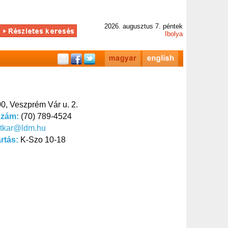
2026. augusztus 7. péntek
Ibolya
0, Veszprém Vár u. 2.
szám:
(70) 789-4524
itkar@ldm.hu
artás:
K-Szo 10-18