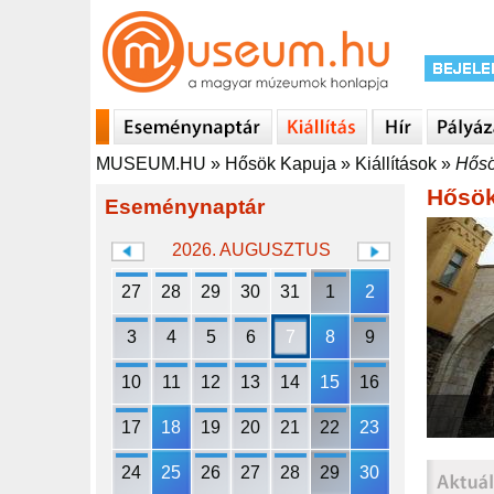
MUSEUM.HU
»
Hősök Kapuja
»
Kiállítások
»
Hősö
Hősök
Eseménynaptár
2026. AUGUSZTUS
27
28
29
30
31
1
2
3
4
5
6
7
8
9
10
11
12
13
14
15
16
17
18
19
20
21
22
23
24
25
26
27
28
29
30