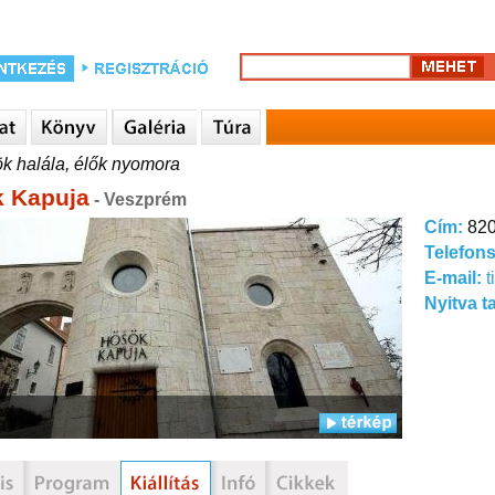
k halála, élők nyomora
 Kapuja
- Veszprém
Cím:
820
Telefon
E-mail:
t
Nyitva t