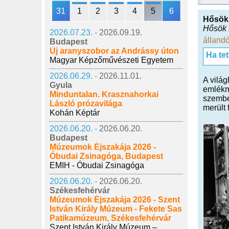
31
1
2
3
4
5
6
Hősök 
Hősök 
2026.07.23. -
2026.09.19.
állandó
Budapest
Új aranyszobor az Andrássy úton
Ha te
Magyar Képzőművészeti Egyetem
2026.06.29. -
2026.11.01.
A világ
Gyula
emlékm
Minduntalan. Krasznahorkai
szembe
László prózavilága
merült 
Kohán Képtár
2026.06.20. -
2026.06.20.
Budapest
Múzeumok Éjszakája 2026 -
Óbudai Zsinagóga, Budapest
EMIH - Óbudai Zsinagóga
2026.06.20. -
2026.06.20.
Székesfehérvár
Múzeumok Éjszakája 2026 - Szent
István Király Múzeum - Fekete Sas
Patikamúzeum, Székesfehérvár
Szent István Király Múzeum –