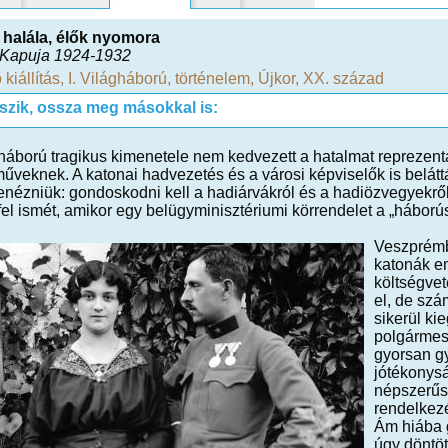
halála, élők nyomora
Kapuja 1924-1932
 kiállítás
,
I. Világháború
,
történelem
,
Újkor
,
XX. század
tszik, ossza meg másokkal is:
háború tragikus kimenetele nem kedvezett a hatalmat reprezentá
űveknek. A katonai hadvezetés és a városi képviselők is belátt
nézniük: gondoskodni kell a hadiárvákról és a hadiözvegyekről
fel ismét, amikor egy belügyminisztériumi körrendelet a „háborús 
Veszprémb
katonák e
költségvet
el, de szá
sikerül ki
polgármes
gyorsan gy
jótékonys
népszerűsí
rendelkezé
Ám hiába 
úgy döntöt