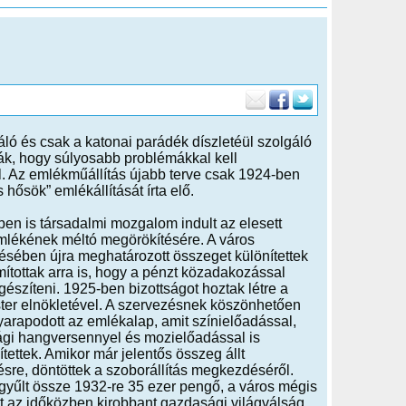
ló és csak a katonai parádék díszletéül szolgáló
ák, hogy súlyosabb problémákkal kell
. Az emlékműállítás újabb terve csak 1924-ben
hősök” emlékállítását írta elő.
en is társadalmi mozgalom indult az elesett
mlékének méltó megörökítésére. A város
ésében újra meghatározott összeget különítettek
mítottak arra is, hogy a pénzt közadakozással
egészíteni. 1925-ben bizottságot hoztak létre a
ter elnökletével. A szervezésnek köszönhetően
arapodott az emlékalap, amit színielőadással,
ági hangversennyel és mozielőadással is
tettek. Amikor már jelentős összeg állt
sre, döntöttek a szoborállítás megkezdéséről.
gyűlt össze 1932-re 35 ezer pengő, a város mégis
t az időközben kirobbant gazdasági világválság