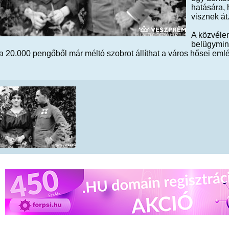
hatására,
visznek át
A közvélem
belügymini
a 20.000 pengőből már méltó szobrot állíthat a város hősei eml