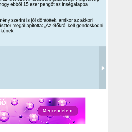
 hogy ebből 15 ezer pengőt az ínségalapba
.
ény szerint is jól döntöttek, amikor az akkori
szter megállapította: „Az élőkről kell gondoskodni
ékének.