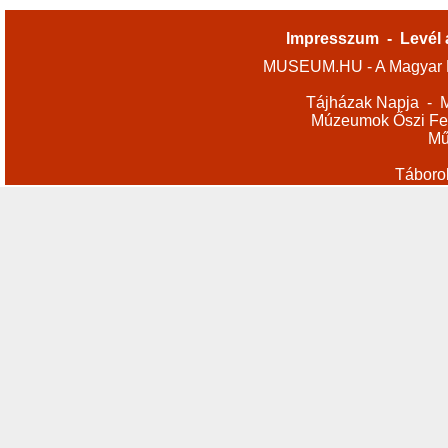
Impresszum
-
Levél 
MUSEUM.HU - A Magyar M
Tájházak Napja
-
M
Múzeumok Őszi Fes
Mű
Táboro