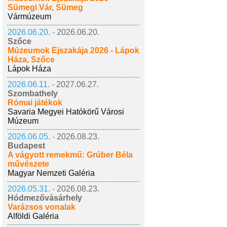
Sümegi Vár, Sümeg
Vármúzeum
2026.06.20. -
2026.06.20.
Szőce
Múzeumok Éjszakája 2026 - Lápok
Háza, Szőce
Lápok Háza
2026.06.11. -
2027.06.27.
Szombathely
Római játékok
Savaria Megyei Hatókörű Városi
Múzeum
2026.06.05. -
2026.08.23.
Budapest
A vágyott remekmű: Grúber Béla
művészete
Magyar Nemzeti Galéria
2026.05.31. -
2026.08.23.
Hódmezővásárhely
Varázsos vonalak
Alföldi Galéria