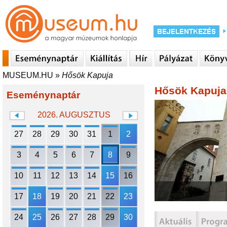
MUSEUM.HU
»
Hősök Kapuja
Hősök Kapuja
Eseménynaptár
2026. AUGUSZTUS
27
28
29
30
31
1
2
3
4
5
6
7
8
9
10
11
12
13
14
15
16
17
18
19
20
21
22
23
24
25
26
27
28
29
30