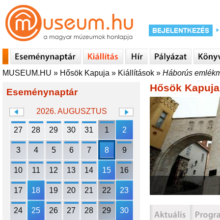
MUSEUM.HU
»
Hősök Kapuja
»
Kiállítások
»
Háborús emlékm
Hősök Kapuja
Eseménynaptár
2026. AUGUSZTUS
27
28
29
30
31
1
2
3
4
5
6
7
8
9
10
11
12
13
14
15
16
17
18
19
20
21
22
23
24
25
26
27
28
29
30