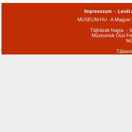
Impresszum
-
Levél 
MUSEUM.HU - A Magyar M
Tájházak Napja
-
M
Múzeumok Őszi Fes
Mű
Táboro