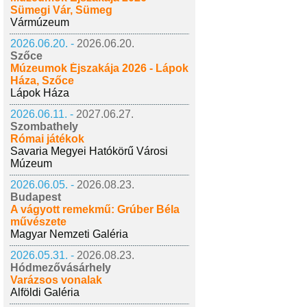
Sümegi Vár, Sümeg
Vármúzeum
2026.06.20. -
2026.06.20.
Szőce
Múzeumok Éjszakája 2026 - Lápok
Háza, Szőce
Lápok Háza
2026.06.11. -
2027.06.27.
Szombathely
Római játékok
Savaria Megyei Hatókörű Városi
Múzeum
2026.06.05. -
2026.08.23.
Budapest
A vágyott remekmű: Grúber Béla
művészete
Magyar Nemzeti Galéria
2026.05.31. -
2026.08.23.
Hódmezővásárhely
Varázsos vonalak
Alföldi Galéria