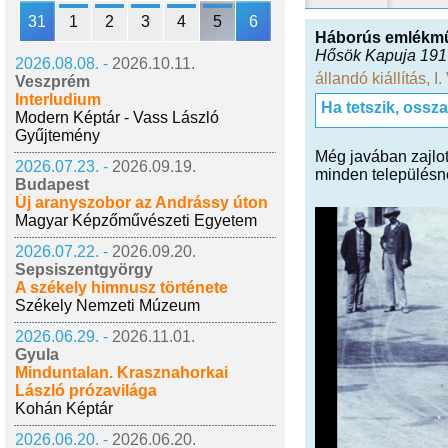
31
1
2
3
4
5
6
Háborús emlékmű
Hősök Kapuja 191
2026.08.08. -
2026.10.11.
állandó kiállítás
,
I
Veszprém
Interludium
Ha tetszik, ossz
Modern Képtár - Vass László
Gyűjtemény
Még javában zajlot
2026.07.23. -
2026.09.19.
minden településne
Budapest
Új aranyszobor az Andrássy úton
Magyar Képzőművészeti Egyetem
2026.07.22. -
2026.09.20.
Sepsiszentgyörgy
A székely himnusz története
Székely Nemzeti Múzeum
2026.06.29. -
2026.11.01.
Gyula
Minduntalan. Krasznahorkai
László prózavilága
Kohán Képtár
2026.06.20. -
2026.06.20.