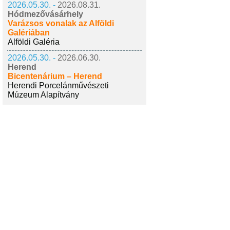
2026.05.30. -
2026.08.31.
Hódmezővásárhely
Varázsos vonalak az Alföldi
Galériában
Alföldi Galéria
2026.05.30. -
2026.06.30.
Herend
Bicentenárium – Herend
Herendi Porcelánművészeti
Múzeum Alapítvány