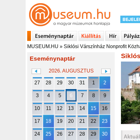
MUSEUM.HU
»
Siklósi Várszínház Nonprofit Közh
Sikló
Eseménynaptár
2026. AUGUSZTUS
27
28
29
30
31
1
2
3
4
5
6
7
8
9
10
11
12
13
14
15
16
17
18
19
20
21
22
23
24
25
26
27
28
29
30