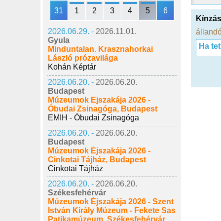
31
1
2
3
4
5
6
Kínzás
2026.06.29. -
2026.11.01.
állandó
Gyula
Ha te
Minduntalan. Krasznahorkai
László prózavilága
Kohán Képtár
2026.06.20. -
2026.06.20.
Budapest
Múzeumok Éjszakája 2026 -
Óbudai Zsinagóga, Budapest
EMIH - Óbudai Zsinagóga
2026.06.20. -
2026.06.20.
Budapest
Múzeumok Éjszakája 2026 -
Cinkotai Tájház, Budapest
Cinkotai Tájház
2026.06.20. -
2026.06.20.
Székesfehérvár
Múzeumok Éjszakája 2026 - Szent
István Király Múzeum - Fekete Sas
Patikamúzeum, Székesfehérvár