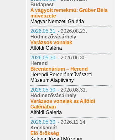
Budapest
A vágyott remekmű: Grúber Béla
művészete
Magyar Nemzeti Galéria
2026.05.31. -
2026.08.23.
Hódmezővásárhely
Varázsos vonalak
Alföldi Galéria
2026.05.30. -
2026.06.30.
Herend
Bicentenárium – Herend
Herendi Porcelánművészeti
Múzeum Alapítvány
2026.05.30. -
2026.08.31.
Hódmezővásárhely
Varázsos vonalak az Alföldi
Galériában
Alföldi Galéria
2026.05.30. -
2026.11.14.
Kecskemét
Élő örökség
Katona József Múzeum