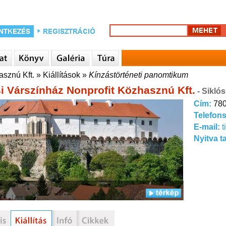
asznú Kft.
»
Kiállítások
»
Kínzástörténeti panomtikum
si Várszínház Nonprofit Közhasznú Kft.
- Siklós
Cím:
780
Telefon
E-mail:
t
Nyitva t