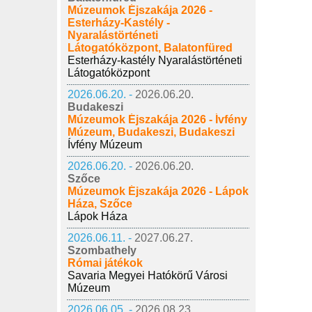
Múzeumok Éjszakája 2026 -
Esterházy-Kastély -
Nyaralástörténeti
Látogatóközpont, Balatonfüred
Esterházy-kastély Nyaralástörténeti
Látogatóközpont
2026.06.20. -
2026.06.20.
Budakeszi
Múzeumok Éjszakája 2026 - Ívfény
Múzeum, Budakeszi, Budakeszi
Ívfény Múzeum
2026.06.20. -
2026.06.20.
Szőce
Múzeumok Éjszakája 2026 - Lápok
Háza, Szőce
Lápok Háza
2026.06.11. -
2027.06.27.
Szombathely
Római játékok
Savaria Megyei Hatókörű Városi
Múzeum
2026.06.05. -
2026.08.23.