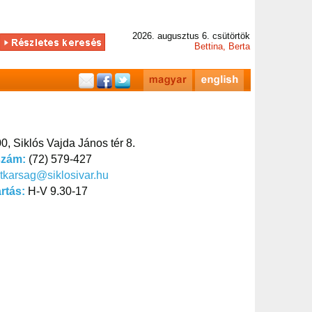
2026. augusztus 6. csütörtök
Bettina, Berta
0, Siklós Vajda János tér 8.
szám:
(72) 579-427
itkarsag@siklosivar.hu
artás:
H-V 9.30-17