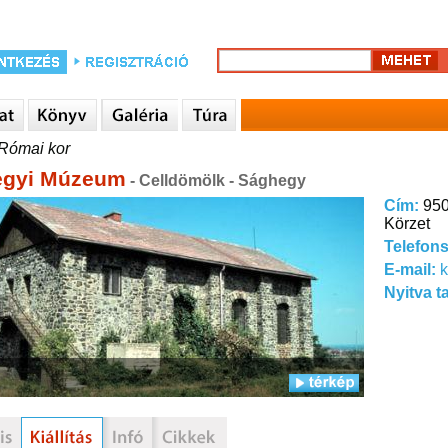
Római kor
egyi Múzeum
- Celldömölk - Sághegy
Cím:
950
Körzet
Telefon
E-mail:
Nyitva t