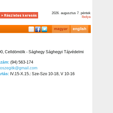
2026. augusztus 7. péntek
Ibolya
0, Celldömölk - Sághegy Sághegyi Tájvédelmi
szám:
(94) 563-174
koszegitk@gmail.com
artás:
IV.15-X.15.: Sze-Szo 10-18, V 10-16