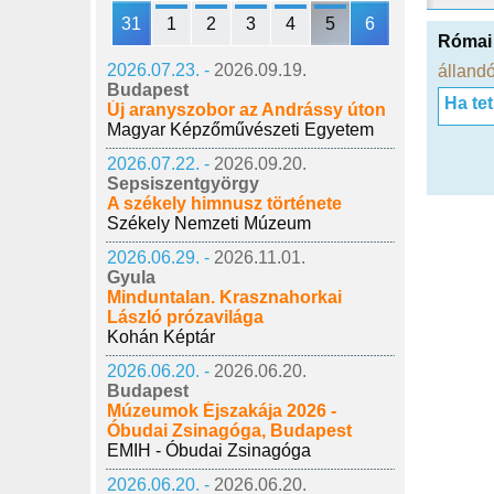
31
1
2
3
4
5
6
Római
2026.07.23. -
2026.09.19.
állandó
Budapest
Ha te
Új aranyszobor az Andrássy úton
Magyar Képzőművészeti Egyetem
2026.07.22. -
2026.09.20.
Sepsiszentgyörgy
A székely himnusz története
Székely Nemzeti Múzeum
2026.06.29. -
2026.11.01.
Gyula
Minduntalan. Krasznahorkai
László prózavilága
Kohán Képtár
2026.06.20. -
2026.06.20.
Budapest
Múzeumok Éjszakája 2026 -
Óbudai Zsinagóga, Budapest
EMIH - Óbudai Zsinagóga
2026.06.20. -
2026.06.20.