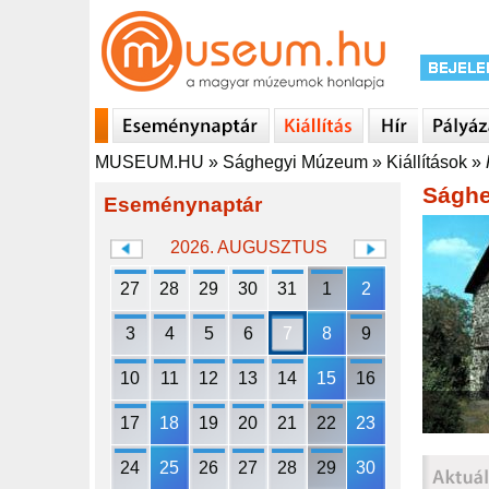
MUSEUM.HU
»
Sághegyi Múzeum
»
Kiállítások
»
Ságh
Eseménynaptár
2026. AUGUSZTUS
27
28
29
30
31
1
2
3
4
5
6
7
8
9
10
11
12
13
14
15
16
17
18
19
20
21
22
23
24
25
26
27
28
29
30