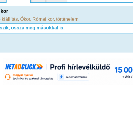
 kor
 kiállítás
,
Ókor
,
Római kor
,
történelem
tszik, ossza meg másokkal is: