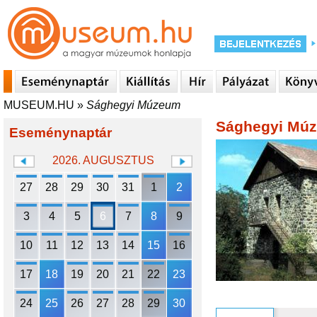
MUSEUM.HU
»
Sághegyi Múzeum
Sághegyi Mú
Eseménynaptár
2026. AUGUSZTUS
27
28
29
30
31
1
2
3
4
5
6
7
8
9
10
11
12
13
14
15
16
17
18
19
20
21
22
23
24
25
26
27
28
29
30