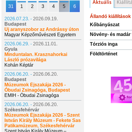
31
1
2
3
4
5
6
Állandó kiállítások
2026.07.23. -
2026.09.19.
Budapest
Kőbányászat
Új aranyszobor az Andrássy úton
Növény- és madár 
Magyar Képzőművészeti Egyetem
2026.06.29. -
2026.11.01.
Tórziós inga
Gyula
Földtörténet
Minduntalan. Krasznahorkai
László prózavilága
Kohán Képtár
2026.06.20. -
2026.06.20.
Budapest
Múzeumok Éjszakája 2026 -
Óbudai Zsinagóga, Budapest
EMIH - Óbudai Zsinagóga
2026.06.20. -
2026.06.20.
Székesfehérvár
Múzeumok Éjszakája 2026 - Szent
István Király Múzeum - Fekete Sas
Patikamúzeum, Székesfehérvár
Szent István Király Múzeum –