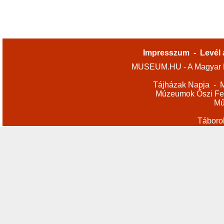
Impresszum
-
Levél 
MUSEUM.HU - A Magyar M
Tájházak Napja
-
M
Múzeumok Őszi Fes
Mű
Táboro