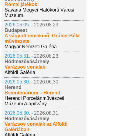
Római játékok
Savaria Megyei Hatókörű Városi
Múzeum
2026.06.05. -
2026.08.23.
Budapest
A vágyott remekmű: Grúber Béla
művészete
Magyar Nemzeti Galéria
2026.05.31. -
2026.08.23.
Hódmezővásárhely
Varázsos vonalak
Alföldi Galéria
2026.05.30. -
2026.06.30.
Herend
Bicentenárium – Herend
Herendi Porcelánművészeti
Múzeum Alapítvány
2026.05.30. -
2026.08.31.
Hódmezővásárhely
Varázsos vonalak az Alföldi
Galériában
Alföldi Galéria