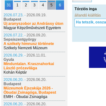
31
1
2
3
4
5
6
Tórziós inga
2026.07.23. -
2026.09.19.
állandó kiállítás
Budapest
Ha tetszik, ossz
Új aranyszobor az Andrássy úton
Magyar Képzőművészeti Egyetem
2026.07.22. -
2026.09.20.
Sepsiszentgyörgy
A székely himnusz története
Székely Nemzeti Múzeum
2026.06.29. -
2026.11.01.
Gyula
Minduntalan. Krasznahorkai
László prózavilága
Kohán Képtár
2026.06.20. -
2026.06.20.
Budapest
Múzeumok Éjszakája 2026 -
Óbudai Zsinagóga, Budapest
EMIH - Óbudai Zsinagóga
2026.06.20. -
2026.06.20.