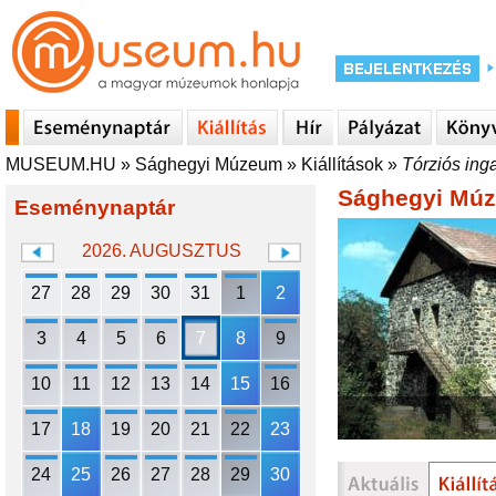
MUSEUM.HU
»
Sághegyi Múzeum
»
Kiállítások
»
Tórziós ing
Sághegyi Mú
Eseménynaptár
2026. AUGUSZTUS
27
28
29
30
31
1
2
3
4
5
6
7
8
9
10
11
12
13
14
15
16
17
18
19
20
21
22
23
24
25
26
27
28
29
30