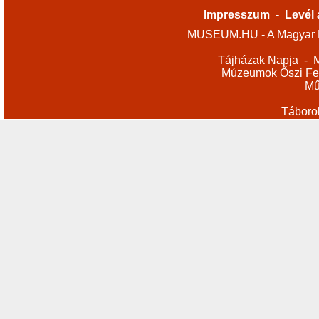
Impresszum
-
Levél 
MUSEUM.HU - A Magyar M
Tájházak Napja
-
M
Múzeumok Őszi Fes
Mű
Táboro