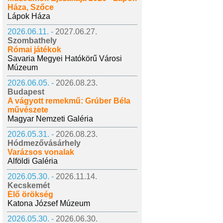
Háza, Szőce
Lápok Háza
2026.06.11. -
2027.06.27.
Szombathely
Római játékok
Savaria Megyei Hatókörű Városi
Múzeum
2026.06.05. -
2026.08.23.
Budapest
A vágyott remekmű: Grúber Béla
művészete
Magyar Nemzeti Galéria
2026.05.31. -
2026.08.23.
Hódmezővásárhely
Varázsos vonalak
Alföldi Galéria
2026.05.30. -
2026.11.14.
Kecskemét
Élő örökség
Katona József Múzeum
2026.05.30. -
2026.06.30.