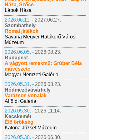
Háza, Szőce
Lápok Háza
2026.06.11. -
2027.06.27.
Szombathely
Római játékok
Savaria Megyei Hatókörű Városi
Múzeum
2026.06.05. -
2026.08.23.
Budapest
A vágyott remekmű: Grúber Béla
művészete
Magyar Nemzeti Galéria
2026.05.31. -
2026.08.23.
Hódmezővásárhely
Varázsos vonalak
Alföldi Galéria
2026.05.30. -
2026.11.14.
Kecskemét
Élő örökség
Katona József Múzeum
2026.05.30. -
2026.06.30.