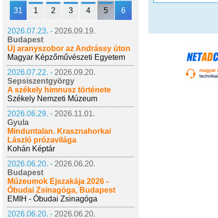
31
1
2
3
4
5
6
2026.07.23. -
2026.09.19.
Budapest
Új aranyszobor az Andrássy úton
Magyar Képzőművészeti Egyetem
2026.07.22. -
2026.09.20.
Sepsiszentgyörgy
A székely himnusz története
Székely Nemzeti Múzeum
2026.06.29. -
2026.11.01.
Gyula
Minduntalan. Krasznahorkai
László prózavilága
Kohán Képtár
2026.06.20. -
2026.06.20.
Budapest
Múzeumok Éjszakája 2026 -
Óbudai Zsinagóga, Budapest
EMIH - Óbudai Zsinagóga
2026.06.20. -
2026.06.20.