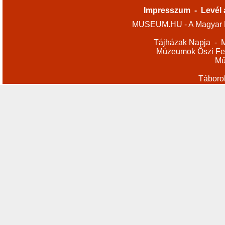
Impresszum
-
Levél 
MUSEUM.HU - A Magyar M
Tájházak Napja
-
M
Múzeumok Őszi Fes
Mű
Táboro