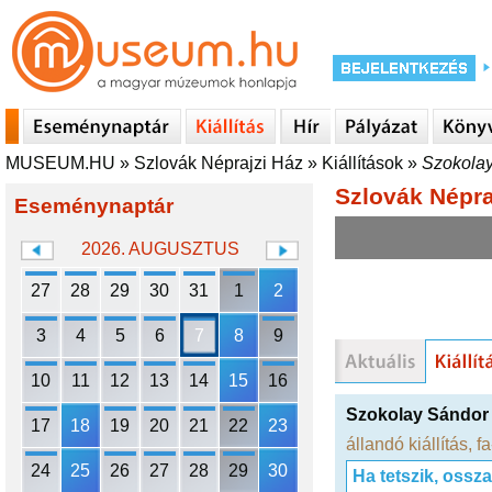
MUSEUM.HU
»
Szlovák Néprajzi Ház
»
Kiállítások
»
Szokolay
Szlovák Népra
Eseménynaptár
2026. AUGUSZTUS
27
28
29
30
31
1
2
3
4
5
6
7
8
9
10
11
12
13
14
15
16
Szokolay Sándor 
17
18
19
20
21
22
23
állandó kiállítás
,
f
24
25
26
27
28
29
30
Ha tetszik, ossz