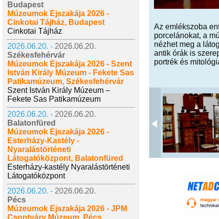
Budapest
Múzeumok Éjszakája 2026 -
Cinkotai Tájház, Budapest
Az emlékszoba ente
Cinkotai Tájház
porcelánokat, a mú
nézhet meg a látog
2026.06.20. -
2026.06.20.
antik órák is szer
Székesfehérvár
portrék és mitológ
Múzeumok Éjszakája 2026 - Szent
István Király Múzeum - Fekete Sas
Patikamúzeum, Székesfehérvár
Szent István Király Múzeum –
Fekete Sas Patikamúzeum
2026.06.20. -
2026.06.20.
Balatonfüred
Múzeumok Éjszakája 2026 -
Esterházy-Kastély -
Nyaralástörténeti
Látogatóközpont, Balatonfüred
Esterházy-kastély Nyaralástörténeti
Látogatóközpont
2026.06.20. -
2026.06.20.
Pécs
Múzeumok Éjszakája 2026 - JPM
Csontváry Múzeum, Pécs