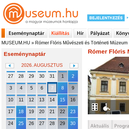
MUSEUM.HU
»
Rómer Flóris Művészeti és Történeti Múzeum 
Rómer Flóris 
Eseménynaptár
2026. AUGUSZTUS
27
28
29
30
31
1
2
3
4
5
6
7
8
9
10
11
12
13
14
15
16
17
18
19
20
21
22
23
24
25
26
27
28
29
30