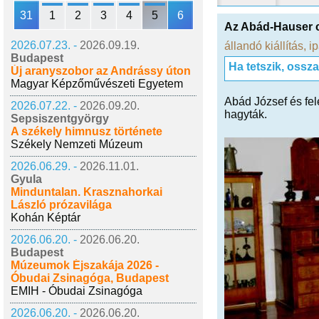
31
1
2
3
4
5
6
Az Abád-Hauser 
2026.07.23. -
2026.09.19.
állandó kiállítás
,
i
Budapest
Ha tetszik, ossz
Új aranyszobor az Andrássy úton
Magyar Képzőművészeti Egyetem
Abád József és fe
2026.07.22. -
2026.09.20.
hagyták.
Sepsiszentgyörgy
A székely himnusz története
Székely Nemzeti Múzeum
2026.06.29. -
2026.11.01.
Gyula
Minduntalan. Krasznahorkai
László prózavilága
Kohán Képtár
2026.06.20. -
2026.06.20.
Budapest
Múzeumok Éjszakája 2026 -
Óbudai Zsinagóga, Budapest
EMIH - Óbudai Zsinagóga
2026.06.20. -
2026.06.20.