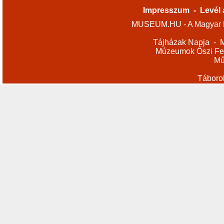
Impresszum
-
Levél 
MUSEUM.HU - A Magyar M
Tájházak Napja
-
M
Múzeumok Őszi Fes
Mű
Táboro