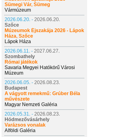
Sümegi Vár, Sümeg
Vármúzeum
2026.06.20. -
2026.06.20.
Szőce
Múzeumok Éjszakája 2026 - Lápok
Háza, Szőce
Lápok Háza
2026.06.11. -
2027.06.27.
Szombathely
Római játékok
Savaria Megyei Hatókörű Városi
Múzeum
2026.06.05. -
2026.08.23.
Budapest
A vágyott remekmű: Grúber Béla
művészete
Magyar Nemzeti Galéria
2026.05.31. -
2026.08.23.
Hódmezővásárhely
Varázsos vonalak
Alföldi Galéria