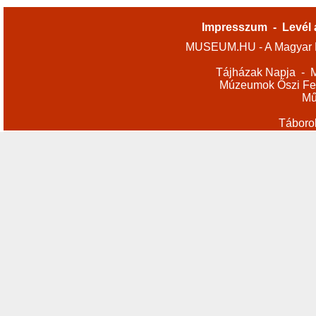
Impresszum
-
Levél 
MUSEUM.HU - A Magyar M
Tájházak Napja
-
M
Múzeumok Őszi Fes
Mű
Táboro