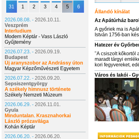
31
1
2
3
4
5
6
Állandó kínálat
2026.08.08. -
2026.10.11.
Az Apátúrház baro
Veszprém
A győriek ma is Apát
Interludium
István 1756-ban kés
Modern Képtár - Vass László
Gyűjtemény
Hatezer év Győrbe
2026.07.23. -
2026.09.19.
"A csiszolt kőkortól
Budapest
maradt tárgyi emlékei
Új aranyszobor az Andrássy úton
kori fegyvereket, ed
Magyar Képzőművészeti Egyetem
Város és lakói - G
2026.07.22. -
2026.09.20.
Sepsiszentgyörgy
A székely himnusz története
Székely Nemzeti Múzeum
2026.06.29. -
2026.11.01.
Gyula
Minduntalan. Krasznahorkai
László prózavilága
Kohán Képtár
2026.06.20. -
2026.06.20.