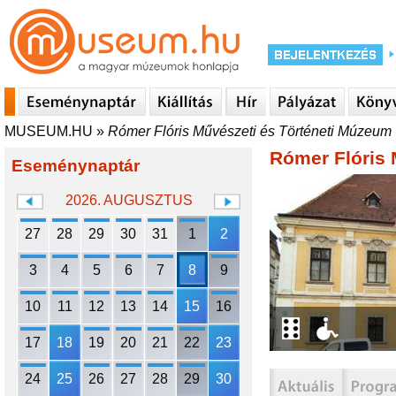
MUSEUM.HU
»
Rómer Flóris Művészeti és Történeti Múzeum 
Rómer Flóris 
Eseménynaptár
2026. AUGUSZTUS
27
28
29
30
31
1
2
3
4
5
6
7
8
9
10
11
12
13
14
15
16
17
18
19
20
21
22
23
24
25
26
27
28
29
30