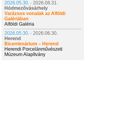
2026.05.30. -
2026.08.31.
Hódmezővásárhely
Varázsos vonalak az Alföldi
Galériában
Alföldi Galéria
2026.05.30. -
2026.06.30.
Herend
Bicentenárium – Herend
Herendi Porcelánművészeti
Múzeum Alapítvány