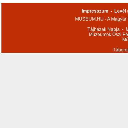
Impresszum
-
Levél 
MUSEUM.HU - A Magyar M
Tájházak Napja
-
M
Múzeumok Őszi Fes
Mű
Táboro