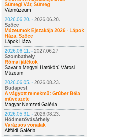
Sümegi Vár, Sümeg
Vármúzeum
2026.06.20. -
2026.06.20.
Szőce
Múzeumok Éjszakája 2026 - Lápok
Háza, Szőce
Lápok Háza
2026.06.11. -
2027.06.27.
Szombathely
Római játékok
Savaria Megyei Hatókörű Városi
Múzeum
2026.06.05. -
2026.08.23.
Budapest
A vágyott remekmű: Grúber Béla
művészete
Magyar Nemzeti Galéria
2026.05.31. -
2026.08.23.
Hódmezővásárhely
Varázsos vonalak
Alföldi Galéria