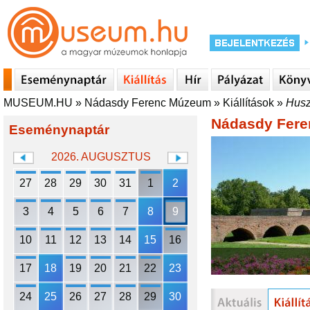
MUSEUM.HU
»
Nádasdy Ferenc Múzeum
»
Kiállítások
»
Husz
Nádasdy Fer
Eseménynaptár
2026. AUGUSZTUS
27
28
29
30
31
1
2
3
4
5
6
7
8
9
10
11
12
13
14
15
16
17
18
19
20
21
22
23
24
25
26
27
28
29
30