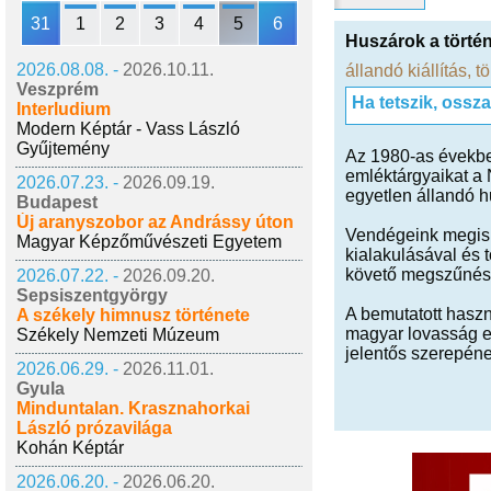
31
1
2
3
4
5
6
Huszárok a törté
2026.08.08. -
2026.10.11.
állandó kiállítás
,
tö
Veszprém
Ha tetszik, ossz
Interludium
Modern Képtár - Vass László
Gyűjtemény
Az 1980-as évekbe
emléktárgyaikat a
2026.07.23. -
2026.09.19.
egyetlen állandó hu
Budapest
Új aranyszobor az Andrássy úton
Vendégeink megism
Magyar Képzőművészeti Egyetem
kialakulásával és 
követő megszűnés
2026.07.22. -
2026.09.20.
Sepsiszentgyörgy
A bemutatott haszn
A székely himnusz története
magyar lovasság el
Székely Nemzeti Múzeum
jelentős szerepéne
2026.06.29. -
2026.11.01.
Gyula
Minduntalan. Krasznahorkai
László prózavilága
Kohán Képtár
2026.06.20. -
2026.06.20.