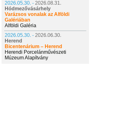
2026.05.30. -
2026.08.31.
Hódmezővásárhely
Varázsos vonalak az Alföldi
Galériában
Alföldi Galéria
2026.05.30. -
2026.06.30.
Herend
Bicentenárium – Herend
Herendi Porcelánművészeti
Múzeum Alapítvány