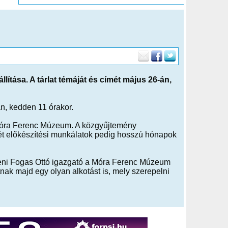
ítása. A tárlat témáját és címét május 26-án,
n, kedden 11 órakor.
 Móra Ferenc Múzeum. A közgyűjtemény
rét előkészítési munkálatok pedig hosszú hónapok
enteni Fogas Ottó igazgató a Móra Ferenc Múzeum
ak majd egy olyan alkotást is, mely szerepelni