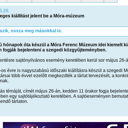
5.26.
eges kiállítást jelent be a Móra-múzeum
tszik, ossza meg másokkal is:
 hónapok óta készül a Móra Ferenc Múzeum idei kiemelt kiáll
 fogják bejelenteni a szegedi közgyűjteményben.
lentésre sajtónyilvános esemény keretében kerül sor május 26-á
-os évre is nagyszabású időszaki kiállításra készül a szegedi
rsai több évvel ezelőtt megkezdték a tárlat tervezését, a konk
ynak.
ítás témáját, címét május 26-án, kedden 11 órakor fogja bejel
ében egy sajtótájékoztató keretében. A sajtóeseményen bemutatn
eendő tárlaton.