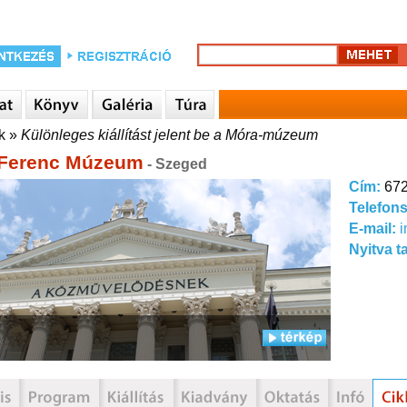
k
»
Különleges kiállítást jelent be a Móra-múzeum
Ferenc Múzeum
- Szeged
Cím:
672
Telefon
E-mail:
Nyitva t