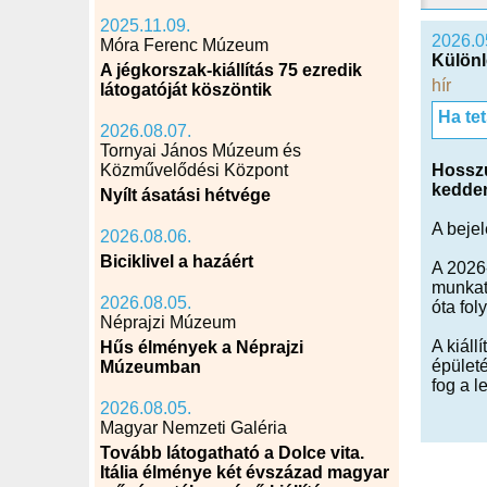
2025.11.09.
2026.0
Móra Ferenc Múzeum
Különl
A jégkorszak-kiállítás 75 ezredik
hír
látogatóját köszöntik
Ha te
2026.08.07.
Tornyai János Múzeum és
Közművelődési Központ
Hosszú
kedden
Nyílt ásatási hétvége
A beje
2026.08.06.
Biciklivel a hazáért
A 2026
munkatá
2026.08.05.
óta fol
Néprajzi Múzeum
A kiáll
Hűs élmények a Néprajzi
épület
Múzeumban
fog a l
2026.08.05.
Magyar Nemzeti Galéria
Tovább látogatható a Dolce vita.
Itália élménye két évszázad magyar