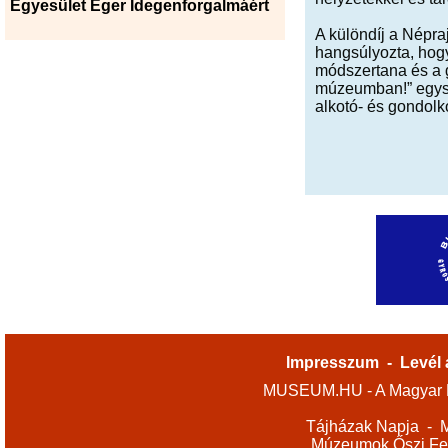
Egyesület Eger Idegenforgalmáért
A különdíj a Népra
hangsúlyozta, hog
módszertana és a g
múzeumban!” egysze
alkotó- és gondolk
Impresszum
-
Levél 
MUSEUM.HU - A Magyar M
Tájházak Napja
-
M
Múzeumok Őszi Fes