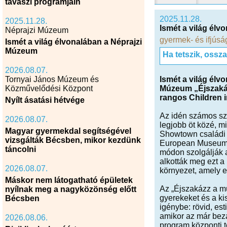
tavaszi programjain
2025.11.28.
2025.11.28.
Ismét a világ él
Néprajzi Múzeum
gyermek- és ifjúsá
Ismét a világ élvonalában a Néprajzi
Múzeum
Ha tetszik, ossz
2026.08.07.
Tornyai János Múzeum és
Ismét a világ él
Közművelődési Központ
Múzeum „Éjszaká
rangos Children 
Nyílt ásatási hétvége
Az idén számos sz
2026.08.07.
legjobb öt közé, m
Magyar gyermekdal segítségével
Showtown családi 
vizsgálták Bécsben, mikor kezdünk
European Museum A
táncolni
módon szolgálják 
alkották meg ezt a
2026.08.07.
környezet, amely 
Máskor nem látogatható épületek
Az „Éjszakázz a 
nyílnak meg a nagyközönség előtt
gyerekeket és a ki
Bécsben
igénybe: rövid, es
amikor az már bezá
2026.08.06.
program központi te