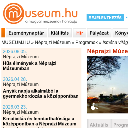
MUSEUM.HU
»
Néprajzi Múzeum
»
Programok
»
Ismét a vil
Néprajzi Múz
2026.08.05.
Néprajzi Múzeum
Hűs élmények a Néprajzi
Múzeumban
2026.04.28.
Néprajzi Múzeum
Anyák napja alkalmából a
gyermekhordozás a középpontban
2026.03.23.
Néprajzi Múzeum
Kreativitás és fenntarthatósága a
középpontban a Néprajzi Múzeum