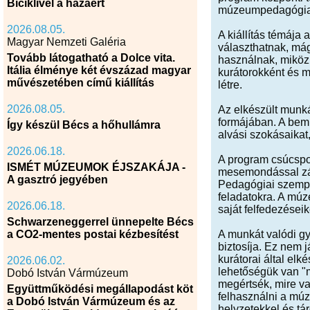
Biciklivel a hazáért
múzeumpedagógiai t
2026.08.05.
A kiállítás témája
Magyar Nemzeti Galéria
választhatnak, mág
Tovább látogatható a Dolce vita.
használnak, miközbe
Itália élménye két évszázad magyar
kurátorokként és m
művészetében című kiállítás
létre.
2026.08.05.
Az elkészült munk
formájában. A bemu
Így készül Bécs a hőhullámra
alvási szokásaikat
2026.06.18.
A program csúcspon
ISMÉT MÚZEUMOK ÉJSZAKÁJA -
mesemondással záru
A gasztró jegyében
Pedagógiai szempon
feladatokra. A mú
2026.06.18.
saját felfedezése
Schwarzeneggerrel ünnepelte Bécs
a CO2-mentes postai kézbesítést
A munkát valódi gy
biztosíja. Ez nem 
kurátorai által el
2026.06.02.
lehetőségük van "mu
Dobó István Vármúzeum
megértsék, mire v
Együttműködési megállapodást köt
felhasználni a múz
a Dobó István Vármúzeum és az
helyzetekkel és tá