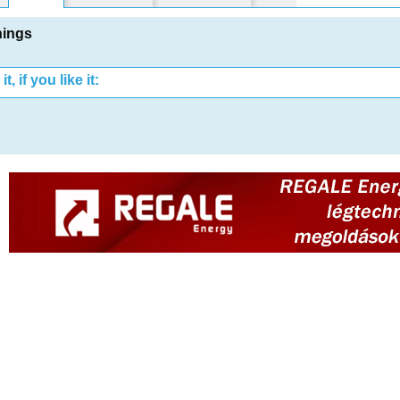
nings
t, if you like it: