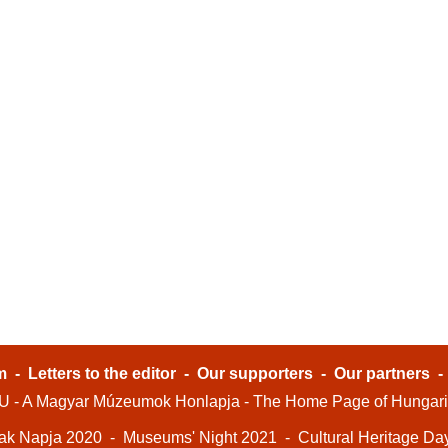
m
-
Letters to the editor
-
Our supporters
-
Our partners
- A Magyar Múzeumok Honlapja - The Home Page of Hungar
ak Napja 2020
-
Museums' Night 2021
-
Cultural Heritage Da