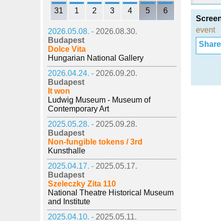
31
1
2
3
4
5
6
Scree
event
2026.05.08. -
2026.08.30.
Budapest
Share i
Dolce Vita
Hungarian National Gallery
2026.04.24. -
2026.09.20.
Budapest
It won
Ludwig Museum - Museum of
Contemporary Art
2025.05.28. -
2025.09.28.
Budapest
Non-fungible tokens / 3rd
Kunsthalle
2025.04.17. -
2025.05.17.
Budapest
Szeleczky Zita 110
National Theatre Historical Museum
and Institute
2025.04.10. -
2025.05.11.