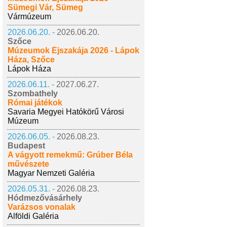
Sümegi Vár, Sümeg
Vármúzeum
2026.06.20. -
2026.06.20.
Szőce
Múzeumok Éjszakája 2026 - Lápok
Háza, Szőce
Lápok Háza
2026.06.11. -
2027.06.27.
Szombathely
Római játékok
Savaria Megyei Hatókörű Városi
Múzeum
2026.06.05. -
2026.08.23.
Budapest
A vágyott remekmű: Grúber Béla
művészete
Magyar Nemzeti Galéria
2026.05.31. -
2026.08.23.
Hódmezővásárhely
Varázsos vonalak
Alföldi Galéria