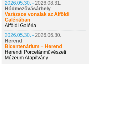
2026.05.30. -
2026.08.31.
Hódmezővásárhely
Varázsos vonalak az Alföldi
Galériában
Alföldi Galéria
2026.05.30. -
2026.06.30.
Herend
Bicentenárium – Herend
Herendi Porcelánművészeti
Múzeum Alapítvány