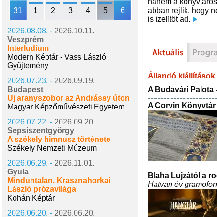
hanem a könyvtároso
31
1
2
3
4
5
6
abban rejlik, hogy 
is ízelítőt ad.
2026.08.08. -
2026.10.11.
Veszprém
Interludium
Modern Képtár - Vass László
Gyűjtemény
Állandó kiállítások
2026.07.23. -
2026.09.19.
A Budavári Palota 
Budapest
Új aranyszobor az Andrássy úton
A Corvin Könyvtár
Magyar Képzőművészeti Egyetem
2026.07.22. -
2026.09.20.
Sepsiszentgyörgy
A székely himnusz története
Székely Nemzeti Múzeum
2026.06.29. -
2026.11.01.
Gyula
Blaha Lujzától a ro
Minduntalan. Krasznahorkai
Hatvan év gramofo
László prózavilága
Kohán Képtár
2026.06.20. -
2026.06.20.