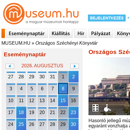
MUSEUM.HU
»
Országos Széchényi Könyvtár
Országos Szé
Eseménynaptár
2026. AUGUSZTUS
27
28
29
30
31
1
2
3
4
5
6
7
8
9
10
11
12
13
14
15
16
17
18
19
20
21
22
23
Hasonló jellegű mú
24
25
26
27
28
29
30
egyaránt vonzhatja a