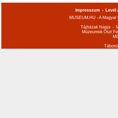
Impresszum
-
Levél 
MUSEUM.HU - A Magyar M
Tájházak Napja
-
M
Múzeumok Őszi Fes
Mű
Táboro