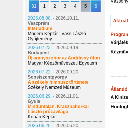
Vázsony 
31
1
2
3
4
5
6
2026.08.08. -
2026.10.11.
Veszprém
Interludium
Modern Képtár - Vass László
Progra
Gyűjtemény
Várjáté
2026.07.23. -
2026.09.19.
Kézműv
Budapest
Új aranyszobor az Andrássy úton
Magyar Képzőművészeti Egyetem
2026.07.22. -
2026.09.20.
Sepsiszentgyörgy
A székely himnusz története
Székely Nemzeti Múzeum
Állandó 
2026.06.29. -
2026.11.01.
A Kinizs
Gyula
Minduntalan. Krasznahorkai
Honfogla
László prózavilága
Kohán Képtár
2026.06.20. -
2026.06.20.