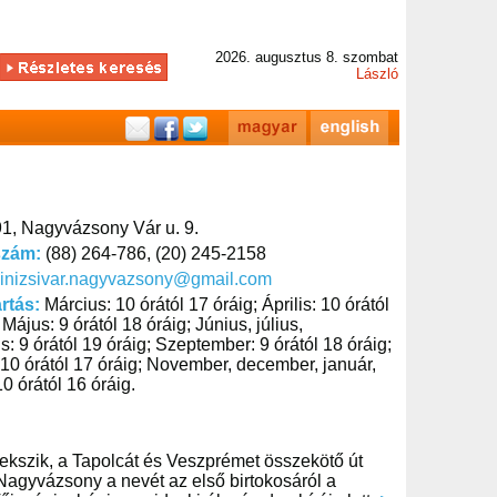
2026. augusztus 8. szombat
László
1, Nagyvázsony Vár u. 9.
szám:
(88) 264-786, (20) 245-2158
inizsivar.nagyvazsony@gmail.com
artás:
Március: 10 órától 17 óráig; Április: 10 órától
 Május: 9 órától 18 óráig; Június, július,
: 9 órától 19 óráig; Szeptember: 9 órától 18 óráig;
 10 órától 17 óráig; November, december, január,
10 órától 16 óráig.
kszik, a Tapolcát és Veszprémet összekötő út
 Nagyvázsony a nevét az első birtokosáról a