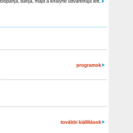
spánja, bánja, majd a királyné udvarbírája lett.
programok
további kiállítások