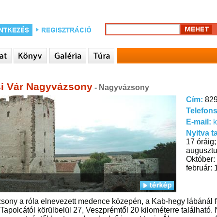
si Vár Nagyvázsony
- Nagyvázsony
Cím:
829
Telefon
E-mail:
k
Nyitva t
17 óráig;
augusztus
Október:
február: 
ony a róla elnevezett medence közepén, a Kab-hegy lábánál fe
Tapolcától körülbelül 27, Veszprémtől 20 kilométerre található.