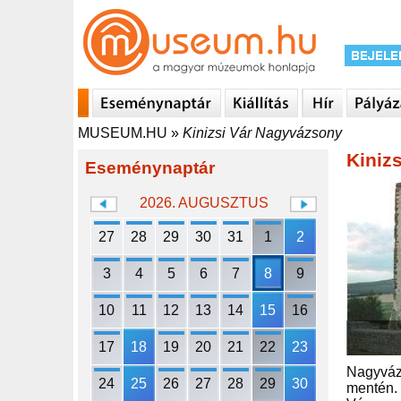
MUSEUM.HU
»
Kinizsi Vár Nagyvázsony
Kiniz
Eseménynaptár
2026. AUGUSZTUS
27
28
29
30
31
1
2
3
4
5
6
7
8
9
10
11
12
13
14
15
16
17
18
19
20
21
22
23
Nagyvázs
24
25
26
27
28
29
30
mentén. 