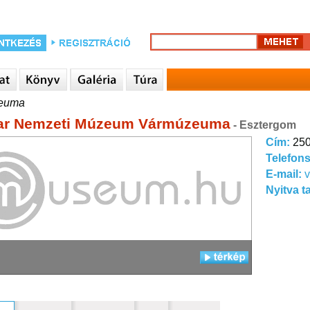
zeuma
ar Nemzeti Múzeum Vármúzeuma
- Esztergom
Cím:
250
Telefon
E-mail:
Nyitva t