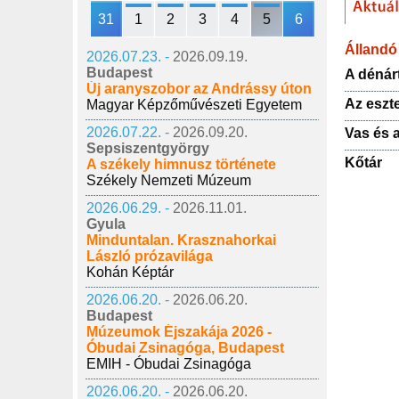
31
1
2
3
4
5
6
Állandó 
2026.07.23. -
2026.09.19.
Budapest
A dénárt
Új aranyszobor az Andrássy úton
Az eszt
Magyar Képzőművészeti Egyetem
2026.07.22. -
2026.09.20.
Vas és 
Sepsiszentgyörgy
Kőtár
A székely himnusz története
Székely Nemzeti Múzeum
2026.06.29. -
2026.11.01.
Gyula
Minduntalan. Krasznahorkai
László prózavilága
Kohán Képtár
2026.06.20. -
2026.06.20.
Budapest
Múzeumok Éjszakája 2026 -
Óbudai Zsinagóga, Budapest
EMIH - Óbudai Zsinagóga
2026.06.20. -
2026.06.20.