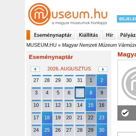
MUSEUM.HU
»
Magyar Nemzeti Múzeum Vármú
Magy
Eseménynaptár
2026. AUGUSZTUS
27
28
29
30
31
1
2
3
4
5
6
7
8
9
10
11
12
13
14
15
16
17
18
19
20
21
22
23
24
25
26
27
28
29
30