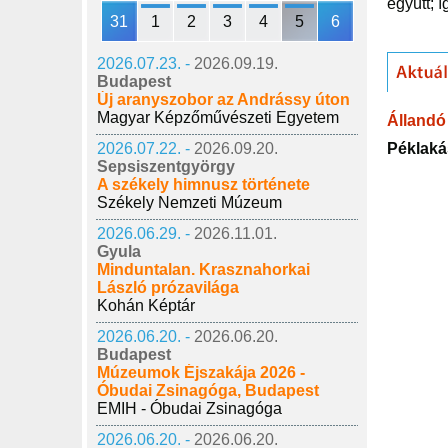
együtt; 
31
1
2
3
4
5
6
2026.07.23. -
2026.09.19.
Budapest
Új aranyszobor az Andrássy úton
Magyar Képzőművészeti Egyetem
Állandó 
Péklaká
2026.07.22. -
2026.09.20.
Sepsiszentgyörgy
A székely himnusz története
Székely Nemzeti Múzeum
2026.06.29. -
2026.11.01.
Gyula
Minduntalan. Krasznahorkai
László prózavilága
Kohán Képtár
2026.06.20. -
2026.06.20.
Budapest
Múzeumok Éjszakája 2026 -
Óbudai Zsinagóga, Budapest
EMIH - Óbudai Zsinagóga
2026.06.20. -
2026.06.20.