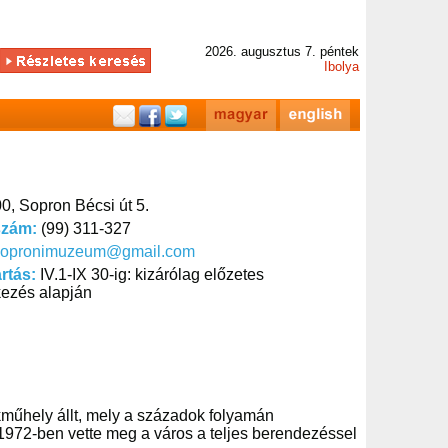
2026. augusztus 7. péntek
Ibolya
0, Sopron Bécsi út 5.
szám:
(99) 311-327
sopronimuzeum@gmail.com
artás:
IV.1-IX 30-ig: kizárólag előzetes
kezés alapján
műhely állt, mely a századok folyamán
1972-ben vette meg a város a teljes berendezéssel