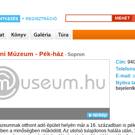
ni Múzeum - Pék-ház
- Sopron
Cím:
940
Telefon
E-mail:
Nyitva t
bejelent
eumnak otthont adó épület helyén már a 16. században is pék
en a minőségben működött. Az utolsó tulajdonos halála után, 