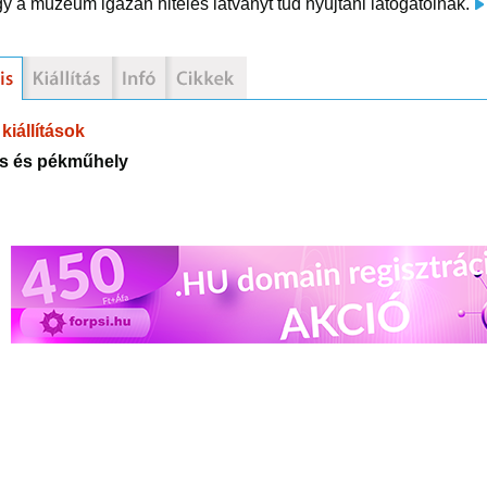
így a múzeum igazán hiteles látványt tud nyújtani látogatóinak.
kiállítások
s és pékműhely