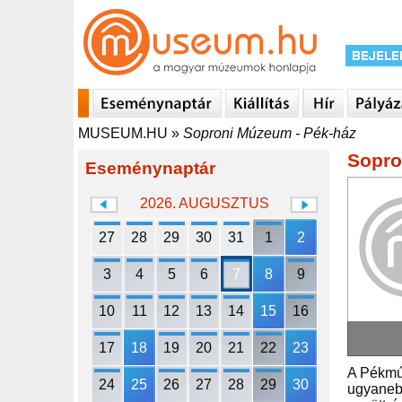
MUSEUM.HU
»
Soproni Múzeum - Pék-ház
Sopro
Eseménynaptár
2026. AUGUSZTUS
27
28
29
30
31
1
2
3
4
5
6
7
8
9
10
11
12
13
14
15
16
17
18
19
20
21
22
23
A Pékmúz
24
25
26
27
28
29
30
ugyanebb