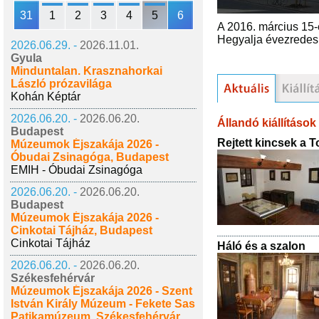
31
1
2
3
4
5
6
A 2016. március 15-é
Hegyalja évezredes t
2026.06.29. -
2026.11.01.
Gyula
Minduntalan. Krasznahorkai
László prózavilága
Kohán Képtár
2026.06.20. -
2026.06.20.
Állandó kiállítások
Budapest
Rejtett kincsek a
Múzeumok Éjszakája 2026 -
Óbudai Zsinagóga, Budapest
EMIH - Óbudai Zsinagóga
2026.06.20. -
2026.06.20.
Budapest
Múzeumok Éjszakája 2026 -
Cinkotai Tájház, Budapest
Cinkotai Tájház
Háló és a szalon
2026.06.20. -
2026.06.20.
Székesfehérvár
Múzeumok Éjszakája 2026 - Szent
István Király Múzeum - Fekete Sas
Patikamúzeum, Székesfehérvár