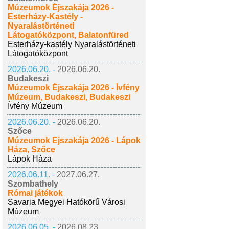
Múzeumok Éjszakája 2026 -
Esterházy-Kastély -
Nyaralástörténeti
Látogatóközpont, Balatonfüred
Esterházy-kastély Nyaralástörténeti
Látogatóközpont
2026.06.20. -
2026.06.20.
Budakeszi
Múzeumok Éjszakája 2026 - Ívfény
Múzeum, Budakeszi, Budakeszi
Ívfény Múzeum
2026.06.20. -
2026.06.20.
Szőce
Múzeumok Éjszakája 2026 - Lápok
Háza, Szőce
Lápok Háza
2026.06.11. -
2027.06.27.
Szombathely
Római játékok
Savaria Megyei Hatókörű Városi
Múzeum
2026.06.05. -
2026.08.23.