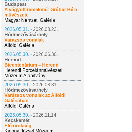
Budapest
A vágyott remekmű: Grúber Béla
művészete
Magyar Nemzeti Galéria
2026.05.31. -
2026.08.23.
Hódmezővásárhely
Varázsos vonalak
Alföldi Galéria
2026.05.30. -
2026.06.30.
Herend
Bicentenárium – Herend
Herendi Porcelánművészeti
Múzeum Alapítvány
2026.05.30. -
2026.08.31.
Hódmezővásárhely
Varázsos vonalak az Alföldi
Galériában
Alföldi Galéria
2026.05.30. -
2026.11.14.
Kecskemét
Élő örökség
Katona József Múzeum