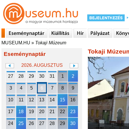
MUSEUM.HU
»
Tokaji Múzeum
Tokaji Múzeu
Eseménynaptár
2026. AUGUSZTUS
27
28
29
30
31
1
2
3
4
5
6
7
8
9
10
11
12
13
14
15
16
17
18
19
20
21
22
23
24
25
26
27
28
29
30