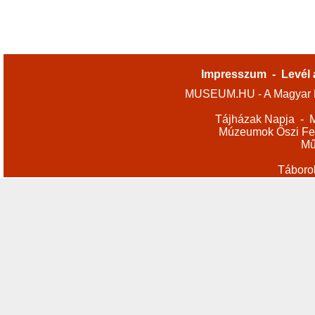
Impresszum
-
Levél 
MUSEUM.HU - A Magyar M
Tájházak Napja
-
M
Múzeumok Őszi Fes
Mű
Táboro