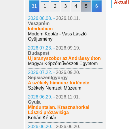
31
1
2
3
4
5
6
2026.08.08. -
2026.10.11.
Veszprém
Interludium
Modern Képtár - Vass László
Gyűjtemény
2026.07.23. -
2026.09.19.
Budapest
Új aranyszobor az Andrássy úton
Magyar Képzőművészeti Egyetem
2026.07.22. -
2026.09.20.
Sepsiszentgyörgy
A székely himnusz története
Székely Nemzeti Múzeum
2026.06.29. -
2026.11.01.
Gyula
Minduntalan. Krasznahorkai
László prózavilága
Kohán Képtár
2026.06.20. -
2026.06.20.