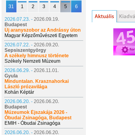
31
1
2
3
4
5
6
2026.07.23. -
2026.09.19.
Budapest
Új aranyszobor az Andrássy úton
Magyar Képzőművészeti Egyetem
2026.07.22. -
2026.09.20.
Sepsiszentgyörgy
A székely himnusz története
Székely Nemzeti Múzeum
2026.06.29. -
2026.11.01.
Gyula
Minduntalan. Krasznahorkai
László prózavilága
Kohán Képtár
2026.06.20. -
2026.06.20.
Budapest
Múzeumok Éjszakája 2026 -
Óbudai Zsinagóga, Budapest
EMIH - Óbudai Zsinagóga
2026.06.20. -
2026.06.20.