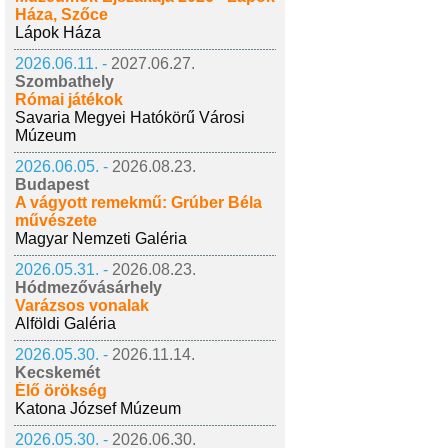
Háza, Szőce
Lápok Háza
2026.06.11. -
2027.06.27.
Szombathely
Római játékok
Savaria Megyei Hatókörű Városi
Múzeum
2026.06.05. -
2026.08.23.
Budapest
A vágyott remekmű: Grúber Béla
művészete
Magyar Nemzeti Galéria
2026.05.31. -
2026.08.23.
Hódmezővásárhely
Varázsos vonalak
Alföldi Galéria
2026.05.30. -
2026.11.14.
Kecskemét
Élő örökség
Katona József Múzeum
2026.05.30. -
2026.06.30.