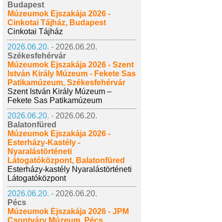
Budapest
Múzeumok Éjszakája 2026 -
Cinkotai Tájház, Budapest
Cinkotai Tájház
2026.06.20. -
2026.06.20.
Székesfehérvár
Múzeumok Éjszakája 2026 - Szent
István Király Múzeum - Fekete Sas
Patikamúzeum, Székesfehérvár
Szent István Király Múzeum –
Fekete Sas Patikamúzeum
2026.06.20. -
2026.06.20.
Balatonfüred
Múzeumok Éjszakája 2026 -
Esterházy-Kastély -
Nyaralástörténeti
Látogatóközpont, Balatonfüred
Esterházy-kastély Nyaralástörténeti
Látogatóközpont
2026.06.20. -
2026.06.20.
Pécs
Múzeumok Éjszakája 2026 - JPM
Csontváry Múzeum, Pécs