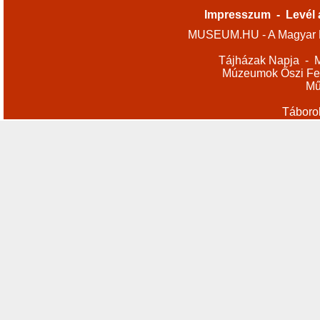
Impresszum
-
Levél 
MUSEUM.HU - A Magyar M
Tájházak Napja
-
M
Múzeumok Őszi Fes
Mű
Táboro