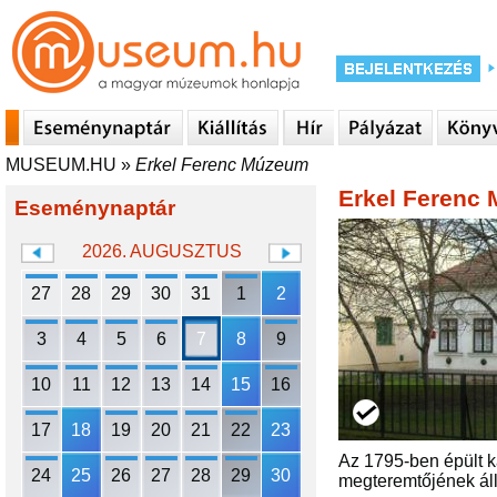
MUSEUM.HU
»
Erkel Ferenc Múzeum
Erkel Ferenc
Eseménynaptár
2026. AUGUSZTUS
27
28
29
30
31
1
2
3
4
5
6
7
8
9
10
11
12
13
14
15
16
17
18
19
20
21
22
23
Az 1795-ben épült k
24
25
26
27
28
29
30
megteremtőjének áll