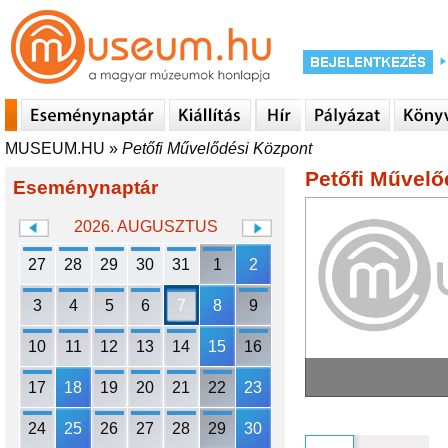
MUSEUM.HU
»
Petőfi Művelődési Központ
Petőfi Művelő
Eseménynaptár
2026. AUGUSZTUS
27
28
29
30
31
1
2
3
4
5
6
7
8
9
10
11
12
13
14
15
16
17
18
19
20
21
22
23
24
25
26
27
28
29
30