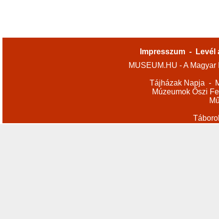
Impresszum
-
Levél 
MUSEUM.HU - A Magyar M
Tájházak Napja
-
M
Múzeumok Őszi Fes
Mű
Táboro