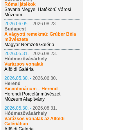
Római játékok
Savaria Megyei Hatókörű Városi
Múzeum
2026.06.05. -
2026.08.23.
Budapest
A vágyott remekmű: Grúber Béla
művészete
Magyar Nemzeti Galéria
2026.05.31. -
2026.08.23.
Hódmezővásárhely
Varázsos vonalak
Alföldi Galéria
2026.05.30. -
2026.06.30.
Herend
Bicentenárium – Herend
Herendi Porcelánművészeti
Múzeum Alapítvány
2026.05.30. -
2026.08.31.
Hódmezővásárhely
Varázsos vonalak az Alföldi
Galériában
Alföldi Galéria