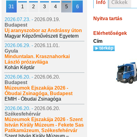
31
1
2
3
4
5
6
Nyitva tartás
2026.07.23. -
2026.09.19.
Budapest
Új aranyszobor az Andrássy úton
Elérhetőségek
Magyar Képzőművészeti Egyetem
Cím
2026.06.29. -
2026.11.01.
Gyula
Minduntalan. Krasznahorkai
László prózavilága
Kohán Képtár
2026.06.20. -
2026.06.20.
Budapest
Múzeumok Éjszakája 2026 -
Óbudai Zsinagóga, Budapest
EMIH - Óbudai Zsinagóga
2026.06.20. -
2026.06.20.
Székesfehérvár
Múzeumok Éjszakája 2026 - Szent
István Király Múzeum - Fekete Sas
Patikamúzeum, Székesfehérvár
Szent István Király Múzeum –