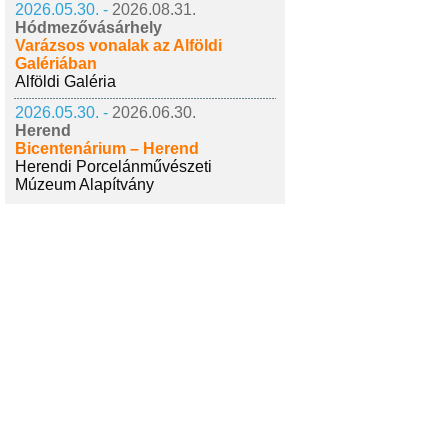
2026.05.30. -
2026.08.31.
Hódmezővásárhely
Varázsos vonalak az Alföldi
Galériában
Alföldi Galéria
2026.05.30. -
2026.06.30.
Herend
Bicentenárium – Herend
Herendi Porcelánművészeti
Múzeum Alapítvány