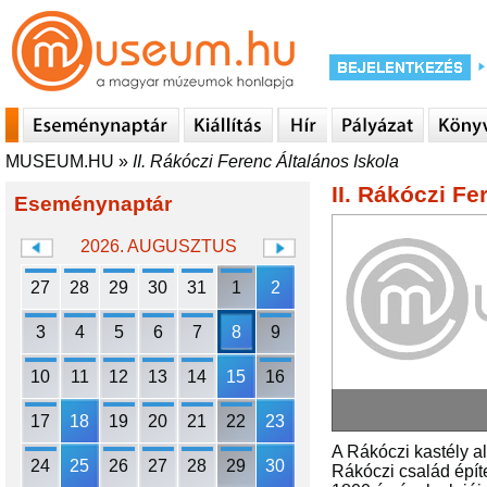
MUSEUM.HU
»
II. Rákóczi Ferenc Általános Iskola
II. Rákóczi Fe
Eseménynaptár
2026. AUGUSZTUS
27
28
29
30
31
1
2
3
4
5
6
7
8
9
10
11
12
13
14
15
16
17
18
19
20
21
22
23
A Rákóczi kastély al
24
25
26
27
28
29
30
Rákóczi család építe