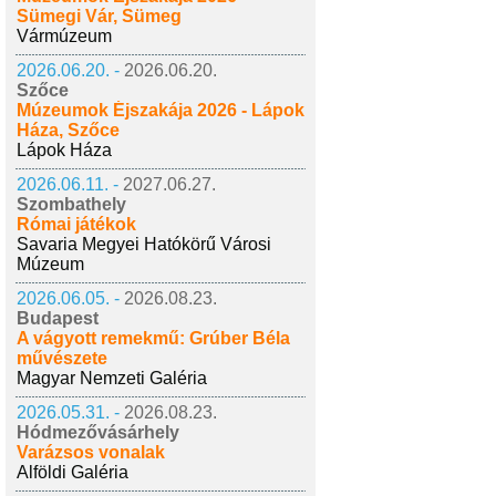
Sümegi Vár, Sümeg
Vármúzeum
2026.06.20. -
2026.06.20.
Szőce
Múzeumok Éjszakája 2026 - Lápok
Háza, Szőce
Lápok Háza
2026.06.11. -
2027.06.27.
Szombathely
Római játékok
Savaria Megyei Hatókörű Városi
Múzeum
2026.06.05. -
2026.08.23.
Budapest
A vágyott remekmű: Grúber Béla
művészete
Magyar Nemzeti Galéria
2026.05.31. -
2026.08.23.
Hódmezővásárhely
Varázsos vonalak
Alföldi Galéria