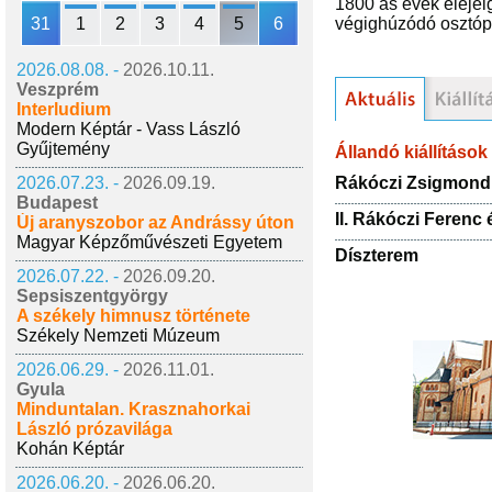
1800 ás évek elejéig
31
1
2
3
4
5
6
végighúzódó osztóp
2026.08.08. -
2026.10.11.
Veszprém
Interludium
Modern Képtár - Vass László
Gyűjtemény
Állandó kiállítások
Rákóczi Zsigmond k
2026.07.23. -
2026.09.19.
Budapest
II. Rákóczi Ferenc é
Új aranyszobor az Andrássy úton
Magyar Képzőművészeti Egyetem
Díszterem
2026.07.22. -
2026.09.20.
Sepsiszentgyörgy
A székely himnusz története
Székely Nemzeti Múzeum
2026.06.29. -
2026.11.01.
Gyula
Minduntalan. Krasznahorkai
László prózavilága
Kohán Képtár
2026.06.20. -
2026.06.20.