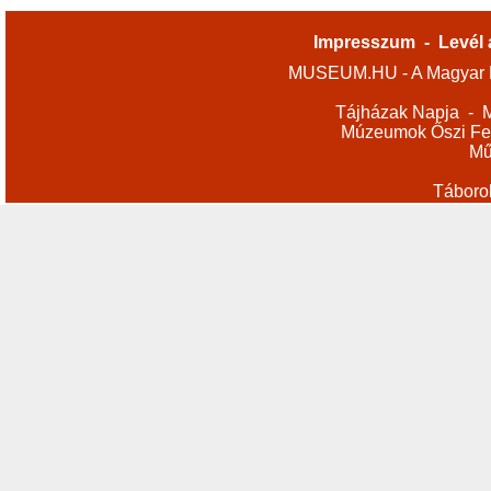
Impresszum
-
Levél 
MUSEUM.HU - A Magyar M
Tájházak Napja
-
M
Múzeumok Őszi Fes
Mű
Táboro