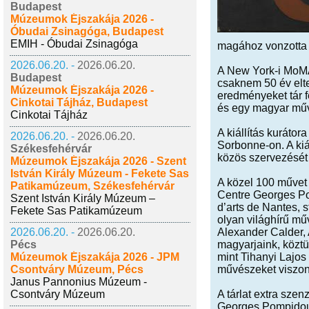
Budapest
Múzeumok Éjszakája 2026 -
Óbudai Zsinagóga, Budapest
EMIH - Óbudai Zsinagóga
magához vonzotta a
2026.06.20. -
2026.06.20.
A New York-i MoMA-
Budapest
csaknem 50 év elte
Múzeumok Éjszakája 2026 -
eredményeket tár 
Cinkotai Tájház, Budapest
és egy magyar művé
Cinkotai Tájház
A kiállítás kuráto
2026.06.20. -
2026.06.20.
Sorbonne-on. A ki
Székesfehérvár
közös szervezését
Múzeumok Éjszakája 2026 - Szent
István Király Múzeum - Fekete Sas
A közel 100 művet f
Patikamúzeum, Székesfehérvár
Centre Georges Po
Szent István Király Múzeum –
d’arts de Nantes, 
Fekete Sas Patikamúzeum
olyan világhírű mű
2026.06.20. -
2026.06.20.
Alexander Calder, A
Pécs
magyarjaink, köztü
Múzeumok Éjszakája 2026 - JPM
mint Tihanyi Lajos
Csontváry Múzeum, Pécs
művészeket viszont
Janus Pannonius Múzeum -
Csontváry Múzeum
A tárlat extra sze
Georges Pompidou)