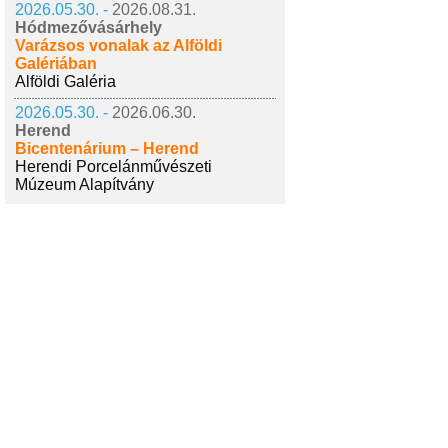
2026.05.30. -
2026.08.31.
Hódmezővásárhely
Varázsos vonalak az Alföldi
Galériában
Alföldi Galéria
2026.05.30. -
2026.06.30.
Herend
Bicentenárium – Herend
Herendi Porcelánművészeti
Múzeum Alapítvány