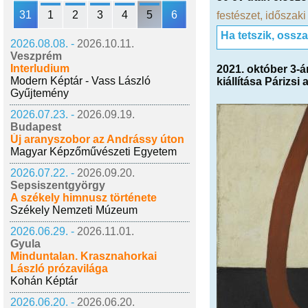
31
1
2
3
4
5
6
festészet
,
időszaki 
Ha tetszik, ossz
2026.08.08. -
2026.10.11.
Veszprém
Interludium
2021. október 3-
Modern Képtár - Vass László
kiállítása Párizs
Gyűjtemény
2026.07.23. -
2026.09.19.
Budapest
Új aranyszobor az Andrássy úton
Magyar Képzőművészeti Egyetem
2026.07.22. -
2026.09.20.
Sepsiszentgyörgy
A székely himnusz története
Székely Nemzeti Múzeum
2026.06.29. -
2026.11.01.
Gyula
Minduntalan. Krasznahorkai
László prózavilága
Kohán Képtár
2026.06.20. -
2026.06.20.