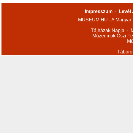
Impresszum
-
Levél 
MUSEUM.HU - A Magyar M
Tájházak Napja
-
M
Múzeumok Őszi Fes
Mű
Táboro