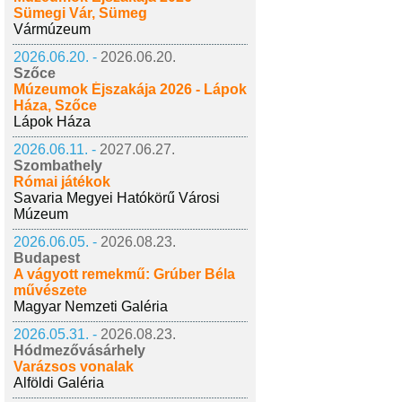
Sümegi Vár, Sümeg
Vármúzeum
2026.06.20. -
2026.06.20.
Szőce
Múzeumok Éjszakája 2026 - Lápok
Háza, Szőce
Lápok Háza
2026.06.11. -
2027.06.27.
Szombathely
Római játékok
Savaria Megyei Hatókörű Városi
Múzeum
2026.06.05. -
2026.08.23.
Budapest
A vágyott remekmű: Grúber Béla
művészete
Magyar Nemzeti Galéria
2026.05.31. -
2026.08.23.
Hódmezővásárhely
Varázsos vonalak
Alföldi Galéria