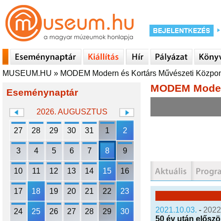
MUSEUM.HU
»
MODEM Modern és Kortárs Művészeti Közpon
MODEM Modern
Eseménynaptár
2026. AUGUSZTUS
27
28
29
30
31
1
2
3
4
5
6
7
8
9
10
11
12
13
14
15
16
17
18
19
20
21
22
23
2021.10.03.
-
2022
24
25
26
27
28
29
30
50 év után előszö