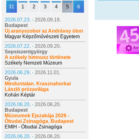
31
1
2
3
4
5
6
2026.07.23. -
2026.09.19.
Budapest
Új aranyszobor az Andrássy úton
Magyar Képzőművészeti Egyetem
2026.07.22. -
2026.09.20.
Sepsiszentgyörgy
A székely himnusz története
Székely Nemzeti Múzeum
2026.06.29. -
2026.11.01.
Gyula
Minduntalan. Krasznahorkai
László prózavilága
Kohán Képtár
2026.06.20. -
2026.06.20.
Budapest
Múzeumok Éjszakája 2026 -
Óbudai Zsinagóga, Budapest
EMIH - Óbudai Zsinagóga
2026.06.20. -
2026.06.20.