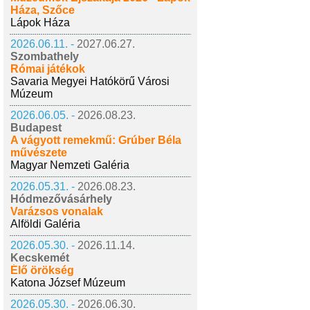
Háza, Szőce
Lápok Háza
2026.06.11. -
2027.06.27.
Szombathely
Római játékok
Savaria Megyei Hatókörű Városi
Múzeum
2026.06.05. -
2026.08.23.
Budapest
A vágyott remekmű: Grúber Béla
művészete
Magyar Nemzeti Galéria
2026.05.31. -
2026.08.23.
Hódmezővásárhely
Varázsos vonalak
Alföldi Galéria
2026.05.30. -
2026.11.14.
Kecskemét
Élő örökség
Katona József Múzeum
2026.05.30. -
2026.06.30.