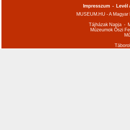
Impresszum
-
Levél 
MUSEUM.HU - A Magyar M
Tájházak Napja
-
M
Múzeumok Őszi Fes
Mű
Táboro