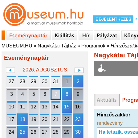
MUSEUM.HU
»
Nagykátai Tájház
»
Programok
»
Hímzőszakk
Nagykátai Táj
Eseménynaptár
2026. AUGUSZTUS
27
28
29
30
31
1
2
3
4
5
6
7
8
9
10
11
12
13
14
15
16
Hímzőszakkör
17
18
19
20
21
22
23
rendezvény
24
25
26
27
28
29
30
Ha tetszik, ossz