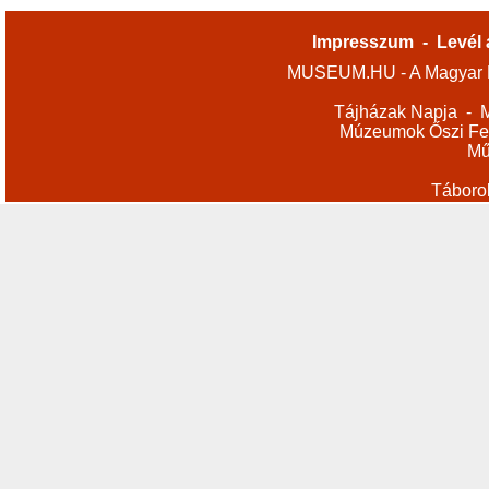
Impresszum
-
Levél 
MUSEUM.HU - A Magyar M
Tájházak Napja
-
M
Múzeumok Őszi Fes
Mű
Táboro