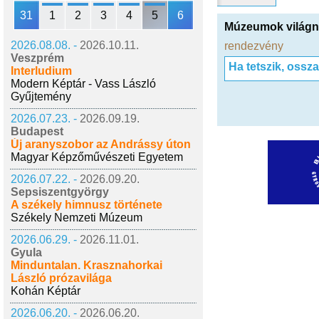
31
1
2
3
4
5
6
Múzeumok világn
2026.08.08. -
2026.10.11.
rendezvény
Veszprém
Ha tetszik, ossz
Interludium
Modern Képtár - Vass László
Gyűjtemény
2026.07.23. -
2026.09.19.
Budapest
Új aranyszobor az Andrássy úton
Magyar Képzőművészeti Egyetem
2026.07.22. -
2026.09.20.
Sepsiszentgyörgy
A székely himnusz története
Székely Nemzeti Múzeum
2026.06.29. -
2026.11.01.
Gyula
Minduntalan. Krasznahorkai
László prózavilága
Kohán Képtár
2026.06.20. -
2026.06.20.