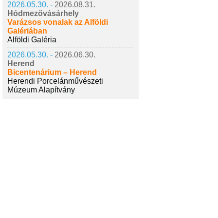
2026.05.30. -
2026.08.31.
Hódmezővásárhely
Varázsos vonalak az Alföldi
Galériában
Alföldi Galéria
2026.05.30. -
2026.06.30.
Herend
Bicentenárium – Herend
Herendi Porcelánművészeti
Múzeum Alapítvány