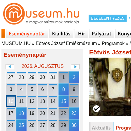
MUSEUM.HU
»
Eötvös József Emlékmúzeum
»
Programok
»
Eötvös Józs
Eseménynaptár
2026. AUGUSZTUS
27
28
29
30
31
1
2
3
4
5
6
7
8
9
10
11
12
13
14
15
16
17
18
19
20
21
22
23
24
25
26
27
28
29
30