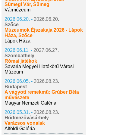
Sümegi Vár, Sümeg
Vármúzeum
2026.06.20. -
2026.06.20.
Szőce
Múzeumok Éjszakája 2026 - Lápok
Háza, Szőce
Lápok Háza
2026.06.11. -
2027.06.27.
Szombathely
Római játékok
Savaria Megyei Hatókörű Városi
Múzeum
2026.06.05. -
2026.08.23.
Budapest
A vágyott remekmű: Grúber Béla
művészete
Magyar Nemzeti Galéria
2026.05.31. -
2026.08.23.
Hódmezővásárhely
Varázsos vonalak
Alföldi Galéria