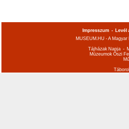
Impresszum
-
Levél 
MUSEUM.HU - A Magyar M
Tájházak Napja
-
M
Múzeumok Őszi Fes
Mű
Táboro