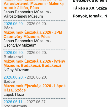
Életképek a történ
Várostörténeti Múzeum - Málenkij
robot kiállítás, Pécs
Tájkép a XX. Száza
Janus Pannonius Múzeum -
Pöttyök, formák, ir
Várostörténeti Múzeum
2026.06.20. -
2026.06.20.
Pécs
Múzeumok Éjszakája 2026 - JPM
Csontváry Múzeum, Pécs
Janus Pannonius Múzeum -
Csontváry Múzeum
2026.06.20. -
2026.06.20.
Budakeszi
Múzeumok Éjszakája 2026 - Ívfény
Múzeum, Budakeszi, Budakeszi
Ívfény Múzeum
2026.06.20. -
2026.06.20.
Szőce
Múzeumok Éjszakája 2026 - Lápok
Háza, Szőce
Lápok Háza
2026.06.11. -
2027.06.27.
Szombathely