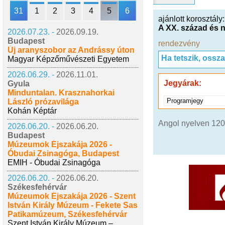
31
1
2
3
4
5
6
ajánlott korosztály
A XX. század és n
2026.07.23. -
2026.09.19.
Budapest
rendezvény
Új aranyszobor az Andrássy úton
Ha tetszik, ossz
Magyar Képzőművészeti Egyetem
2026.06.29. -
2026.11.01.
Jegyárak:
Gyula
Minduntalan. Krasznahorkai
Programjegy
László prózavilága
Kohán Képtár
Angol nyelven 120
2026.06.20. -
2026.06.20.
Budapest
Múzeumok Éjszakája 2026 -
Óbudai Zsinagóga, Budapest
EMIH - Óbudai Zsinagóga
2026.06.20. -
2026.06.20.
Székesfehérvár
Múzeumok Éjszakája 2026 - Szent
István Király Múzeum - Fekete Sas
Patikamúzeum, Székesfehérvár
Szent István Király Múzeum –