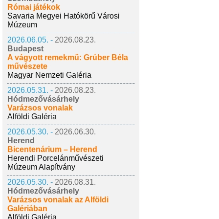
Római játékok
Savaria Megyei Hatókörű Városi
Múzeum
2026.06.05. -
2026.08.23.
Budapest
A vágyott remekmű: Grúber Béla
művészete
Magyar Nemzeti Galéria
2026.05.31. -
2026.08.23.
Hódmezővásárhely
Varázsos vonalak
Alföldi Galéria
2026.05.30. -
2026.06.30.
Herend
Bicentenárium – Herend
Herendi Porcelánművészeti
Múzeum Alapítvány
2026.05.30. -
2026.08.31.
Hódmezővásárhely
Varázsos vonalak az Alföldi
Galériában
Alföldi Galéria