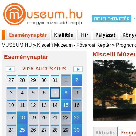
MUSEUM.HU
»
Kiscelli Múzeum - Fővárosi Képtár
»
Program
Kiscelli Múze
Eseménynaptár
2026. AUGUSZTUS
27
28
29
30
31
1
2
3
4
5
6
7
8
9
10
11
12
13
14
15
16
17
18
19
20
21
22
23
24
25
26
27
28
29
30