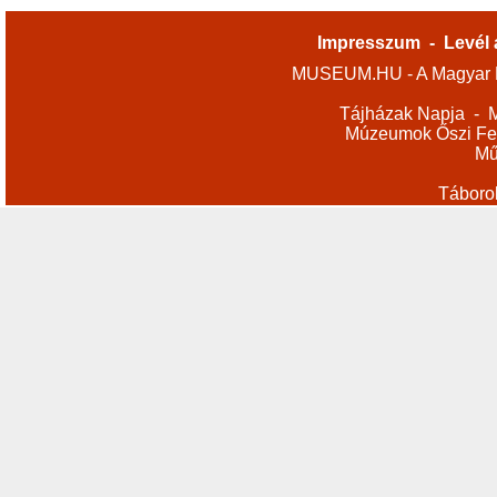
Impresszum
-
Levél 
MUSEUM.HU - A Magyar M
Tájházak Napja
-
M
Múzeumok Őszi Fes
Mű
Táboro