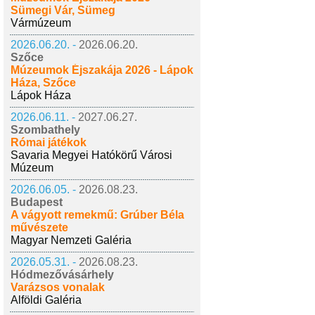
Sümegi Vár, Sümeg
Vármúzeum
2026.06.20. -
2026.06.20.
Szőce
Múzeumok Éjszakája 2026 - Lápok
Háza, Szőce
Lápok Háza
2026.06.11. -
2027.06.27.
Szombathely
Római játékok
Savaria Megyei Hatókörű Városi
Múzeum
2026.06.05. -
2026.08.23.
Budapest
A vágyott remekmű: Grúber Béla
művészete
Magyar Nemzeti Galéria
2026.05.31. -
2026.08.23.
Hódmezővásárhely
Varázsos vonalak
Alföldi Galéria