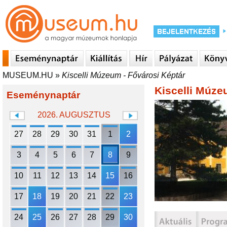
MUSEUM.HU
»
Kiscelli Múzeum - Fővárosi Képtár
Kiscelli Múze
Eseménynaptár
2026. AUGUSZTUS
27
28
29
30
31
1
2
3
4
5
6
7
8
9
10
11
12
13
14
15
16
17
18
19
20
21
22
23
24
25
26
27
28
29
30