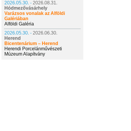
2026.05.30. -
2026.08.31.
Hódmezővásárhely
Varázsos vonalak az Alföldi
Galériában
Alföldi Galéria
2026.05.30. -
2026.06.30.
Herend
Bicentenárium – Herend
Herendi Porcelánművészeti
Múzeum Alapítvány