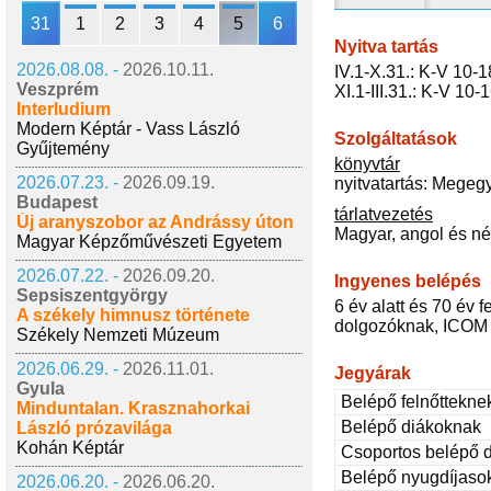
31
1
2
3
4
5
6
Nyitva tartás
2026.08.08. -
2026.10.11.
IV.1-X.31.: K-V 10-1
Veszprém
XI.1-III.31.: K-V 10-
Interludium
Modern Képtár - Vass László
Szolgáltatások
Gyűjtemény
könyvtár
2026.07.23. -
2026.09.19.
nyitvatartás: Megeg
Budapest
tárlatvezetés
Új aranyszobor az Andrássy úton
Magyar, angol és n
Magyar Képzőművészeti Egyetem
2026.07.22. -
2026.09.20.
Ingyenes belépés
Sepsiszentgyörgy
6 év alatt és 70 év
A székely himnusz története
dolgozóknak, ICOM k
Székely Nemzeti Múzeum
2026.06.29. -
2026.11.01.
Jegyárak
Gyula
Belépő felnőttekne
Minduntalan. Krasznahorkai
Belépő diákoknak
László prózavilága
Kohán Képtár
Csoportos belépő 
Belépő nyugdíjaso
2026.06.20. -
2026.06.20.