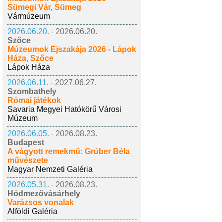
Sümegi Vár, Sümeg
Vármúzeum
2026.06.20. -
2026.06.20.
Szőce
Múzeumok Éjszakája 2026 - Lápok
Háza, Szőce
Lápok Háza
2026.06.11. -
2027.06.27.
Szombathely
Római játékok
Savaria Megyei Hatókörű Városi
Múzeum
2026.06.05. -
2026.08.23.
Budapest
A vágyott remekmű: Grúber Béla
művészete
Magyar Nemzeti Galéria
2026.05.31. -
2026.08.23.
Hódmezővásárhely
Varázsos vonalak
Alföldi Galéria