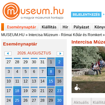
MUSEUM.HU
»
Intercisa Múzeum - Római Kőtár és Romkert
Intercisa Múz
Eseménynaptár
2026. AUGUSZTUS
27
28
29
30
31
1
2
3
4
5
6
7
8
9
10
11
12
13
14
15
16
17
18
19
20
21
22
23
24
25
26
27
28
29
30