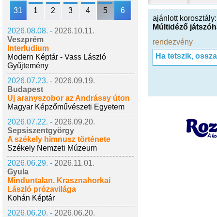
31
1
2
3
4
5
6
ajánlott korosztály
Múltidéző játszó
2026.08.08. -
2026.10.11.
Veszprém
rendezvény
Interludium
Ha tetszik, ossz
Modern Képtár - Vass László
Gyűjtemény
2026.07.23. -
2026.09.19.
Budapest
Új aranyszobor az Andrássy úton
Magyar Képzőművészeti Egyetem
2026.07.22. -
2026.09.20.
Sepsiszentgyörgy
A székely himnusz története
Székely Nemzeti Múzeum
2026.06.29. -
2026.11.01.
Gyula
Minduntalan. Krasznahorkai
László prózavilága
Kohán Képtár
2026.06.20. -
2026.06.20.