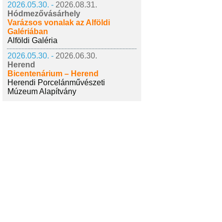
2026.05.30. -
2026.08.31.
Hódmezővásárhely
Varázsos vonalak az Alföldi
Galériában
Alföldi Galéria
2026.05.30. -
2026.06.30.
Herend
Bicentenárium – Herend
Herendi Porcelánművészeti
Múzeum Alapítvány