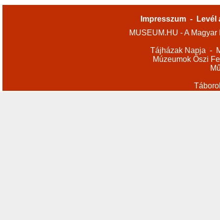
Impresszum
-
Levél 
MUSEUM.HU - A Magyar M
Tájházak Napja
-
M
Múzeumok Őszi Fes
Mű
Táboro