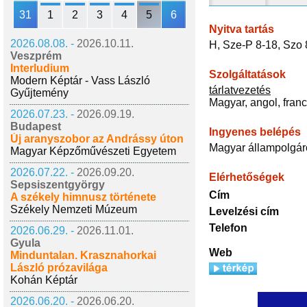
31
1
2
3
4
5
6
Nyitva tartás
2026.08.08. -
2026.10.11.
H, Sze-P 8-18, Szo 
Veszprém
Interludium
Szolgáltatások
Modern Képtár - Vass László
tárlatvezetés
Gyűjtemény
Magyar, angol, franc
2026.07.23. -
2026.09.19.
Budapest
Ingyenes belépés
Új aranyszobor az Andrássy úton
Magyar állampolgá
Magyar Képzőművészeti Egyetem
2026.07.22. -
2026.09.20.
Elérhetőségek
Sepsiszentgyörgy
Cím
A székely himnusz története
Székely Nemzeti Múzeum
Levelzési cím
Telefon
2026.06.29. -
2026.11.01.
Gyula
Web
Minduntalan. Krasznahorkai
László prózavilága
Kohán Képtár
2026.06.20. -
2026.06.20.