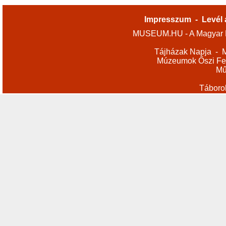
Impresszum
-
Levél 
MUSEUM.HU - A Magyar M
Tájházak Napja
-
M
Múzeumok Őszi Fes
Mű
Táboro