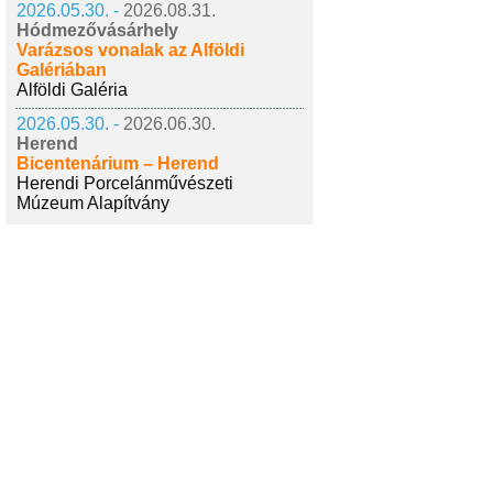
2026.05.30. -
2026.08.31.
Hódmezővásárhely
Varázsos vonalak az Alföldi
Galériában
Alföldi Galéria
2026.05.30. -
2026.06.30.
Herend
Bicentenárium – Herend
Herendi Porcelánművészeti
Múzeum Alapítvány