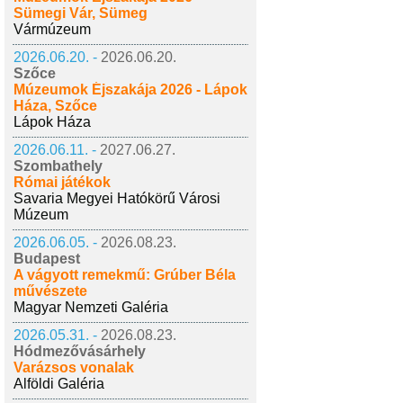
Sümegi Vár, Sümeg
Vármúzeum
2026.06.20. -
2026.06.20.
Szőce
Múzeumok Éjszakája 2026 - Lápok
Háza, Szőce
Lápok Háza
2026.06.11. -
2027.06.27.
Szombathely
Római játékok
Savaria Megyei Hatókörű Városi
Múzeum
2026.06.05. -
2026.08.23.
Budapest
A vágyott remekmű: Grúber Béla
művészete
Magyar Nemzeti Galéria
2026.05.31. -
2026.08.23.
Hódmezővásárhely
Varázsos vonalak
Alföldi Galéria