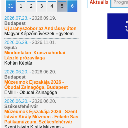
31
1
2
3
4
5
6
2026.07.23. -
2026.09.19.
Budapest
Új aranyszobor az Andrássy úton
Magyar Képzőművészeti Egyetem
2026.06.29. -
2026.11.01.
Gyula
Minduntalan. Krasznahorkai
László prózavilága
Kohán Képtár
2026.06.20. -
2026.06.20.
Budapest
Múzeumok Éjszakája 2026 -
Óbudai Zsinagóga, Budapest
EMIH - Óbudai Zsinagóga
2026.06.20. -
2026.06.20.
Székesfehérvár
Múzeumok Éjszakája 2026 - Szent
István Király Múzeum - Fekete Sas
Patikamúzeum, Székesfehérvár
Szent István Király Múzeum –