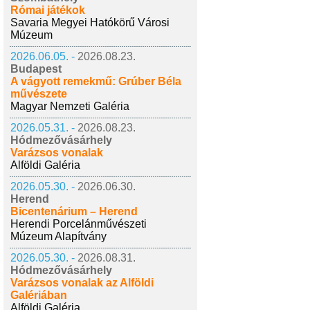
Római játékok
Savaria Megyei Hatókörű Városi
Múzeum
2026.06.05. -
2026.08.23.
Budapest
A vágyott remekmű: Grúber Béla
művészete
Magyar Nemzeti Galéria
2026.05.31. -
2026.08.23.
Hódmezővásárhely
Varázsos vonalak
Alföldi Galéria
2026.05.30. -
2026.06.30.
Herend
Bicentenárium – Herend
Herendi Porcelánművészeti
Múzeum Alapítvány
2026.05.30. -
2026.08.31.
Hódmezővásárhely
Varázsos vonalak az Alföldi
Galériában
Alföldi Galéria