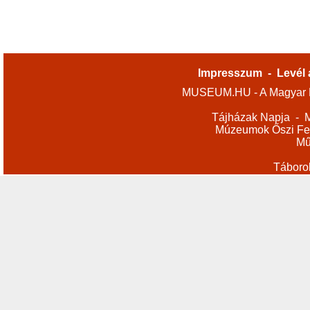
Impresszum
-
Levél 
MUSEUM.HU - A Magyar M
Tájházak Napja
-
M
Múzeumok Őszi Fes
Mű
Táboro