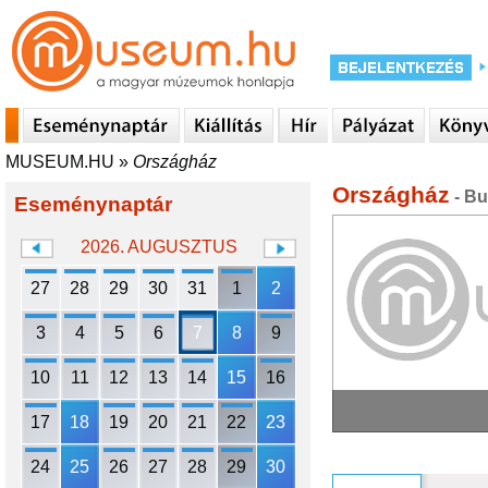
MUSEUM.HU
»
Országház
Országház
- Bu
Eseménynaptár
2026. AUGUSZTUS
27
28
29
30
31
1
2
3
4
5
6
7
8
9
10
11
12
13
14
15
16
17
18
19
20
21
22
23
24
25
26
27
28
29
30