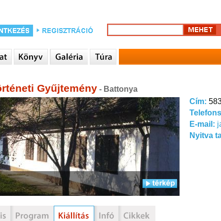
örténeti Gyűjtemény
- Battonya
Cím:
583
Telefon
E-mail:
j
Nyitva t