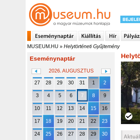
MUSEUM.HU
»
Helytörténeti Gyűjtemény
Helyt
Eseménynaptár
2026. AUGUSZTUS
27
28
29
30
31
1
2
3
4
5
6
7
8
9
10
11
12
13
14
15
16
17
18
19
20
21
22
23
24
25
26
27
28
29
30