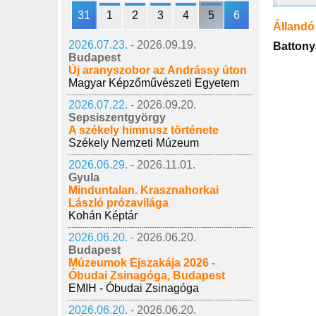
31
1
2
3
4
5
6
Állandó 
2026.07.23. -
2026.09.19.
Battonya
Budapest
Új aranyszobor az Andrássy úton
Magyar Képzőművészeti Egyetem
2026.07.22. -
2026.09.20.
Sepsiszentgyörgy
A székely himnusz története
Székely Nemzeti Múzeum
2026.06.29. -
2026.11.01.
Gyula
Minduntalan. Krasznahorkai
László prózavilága
Kohán Képtár
2026.06.20. -
2026.06.20.
Budapest
Múzeumok Éjszakája 2026 -
Óbudai Zsinagóga, Budapest
EMIH - Óbudai Zsinagóga
2026.06.20. -
2026.06.20.