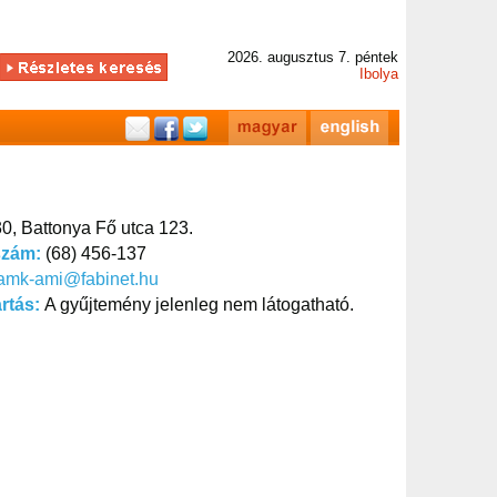
2026. augusztus 7. péntek
Ibolya
0, Battonya Fő utca 123.
szám:
(68) 456-137
amk-ami@fabinet.hu
artás:
A gyűjtemény jelenleg nem látogatható.