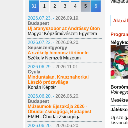
világába
31
1
2
3
4
5
6
2026.07.23. -
2026.09.19.
Budapest
Új aranyszobor az Andrássy úton
Magyar Képzőművészeti Egyetem
Progra
Négyke
2026.07.22. -
2026.09.20.
Sepsiszentgyörgy
A székely himnusz története
Székely Nemzeti Múzeum
2026.06.29. -
2026.11.01.
Gyula
Minduntalan. Krasznahorkai
László prózavilága
Borsóm
Kohán Képtár
Volt egys
2026.06.20. -
2026.06.20.
Mesékre 
Budapest
Múzeumok Éjszakája 2026 -
Játékkö
Óbudai Zsinagóga, Budapest
EMIH - Óbudai Zsinagóga
Új szolg
kisvonat
2026.06.20. -
2026.06.20.