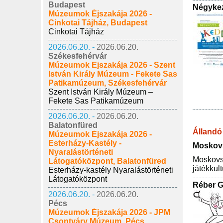
Budapest
Négyke
Múzeumok Éjszakája 2026 -
Cinkotai Tájház, Budapest
Cinkotai Tájház
2026.06.20. -
2026.06.20.
Székesfehérvár
Múzeumok Éjszakája 2026 - Szent
István Király Múzeum - Fekete Sas
Patikamúzeum, Székesfehérvár
Szent István Király Múzeum –
Fekete Sas Patikamúzeum
2026.06.20. -
2026.06.20.
Balatonfüred
Állandó 
Múzeumok Éjszakája 2026 -
Esterházy-Kastély -
Moskov
Nyaralástörténeti
Moskovsz
Látogatóközpont, Balatonfüred
játékkul
Esterházy-kastély Nyaralástörténeti
Látogatóközpont
Réber 
2026.06.20. -
2026.06.20.
Pécs
Múzeumok Éjszakája 2026 - JPM
Csontváry Múzeum, Pécs