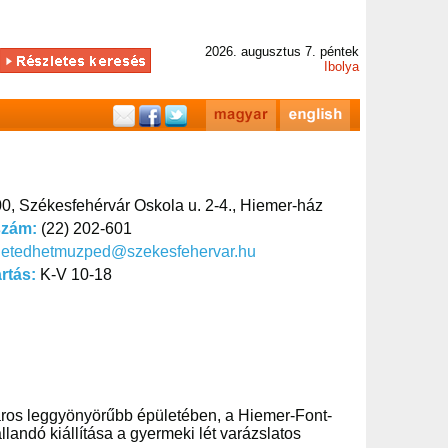
2026. augusztus 7. péntek
Ibolya
0, Székesfehérvár Oskola u. 2-4., Hiemer-ház
szám:
(22) 202-601
hetedhetmuzped@szekesfehervar.hu
artás:
K-V 10-18
ros leggyönyörűbb épületében, a Hiemer-Font-
landó kiállítása a gyermeki lét varázslatos