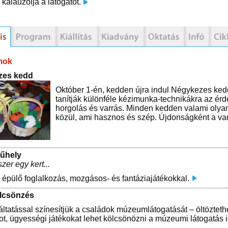
 kalauzolja a látogatót.
mok
zes kedd
Október 1-én, kedden újra indul Négykezes ked
tanítják különféle kézimunka-technikákra az ér
horgolás és varrás. Minden kedden valami olyan 
közül, ami hasznos és szép. Újdonságként a varró
űhely
zer egy kert...
épülő foglalkozás, mozgásos- és fantáziajátékokkal.
lcsönzés
áltatással színesítjük a családok múzeumlátogatását – öltözteth
ot, ügyességi játékokat lehet kölcsönözni a múzeumi látogatás i