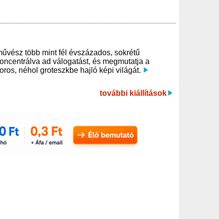
művész több mint fél évszázados, sokrétű
ncentrálva ad válogatást, és megmutatja a
moros, néhol groteszkbe hajló képi világát.
további kiállítások