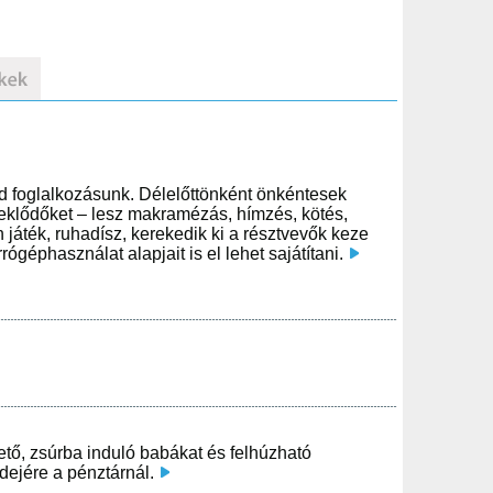
d foglalkozásunk. Délelőttönként önkéntesek
deklődőket – lesz makramézás, hímzés, kötés,
játék, ruhadísz, kerekedik ki a résztvevők keze
géphasználat alapjait is el lehet sajátítani.
ető, zsúrba induló babákat és felhúzható
dejére a pénztárnál.