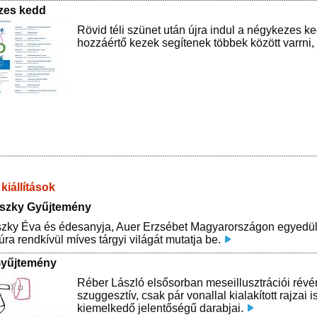
zes kedd
Rövid téli szünet után újra indul a négykezes
hozzáértő kezek segítenek többek között varrni, 
kiállítások
szky Gyűjtemény
ky Éva és édesanyja, Auer Erzsébet Magyarországon egyedülál
túra rendkívül míves tárgyi világát mutatja be.
Gyűjtemény
Réber László elsősorban meseillusztrációi révén
szuggesztív, csak pár vonallal kialakított rajza
kiemelkedő jelentőségű darabjai.