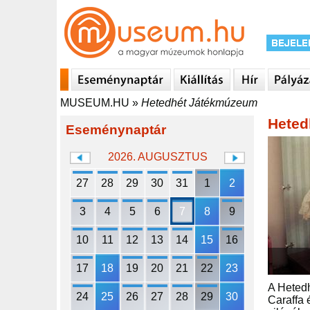
MUSEUM.HU
»
Hetedhét Játékmúzeum
Heted
Eseménynaptár
2026. AUGUSZTUS
27
28
29
30
31
1
2
3
4
5
6
7
8
9
10
11
12
13
14
15
16
17
18
19
20
21
22
23
A Hetedh
24
25
26
27
28
29
30
Caraffa 