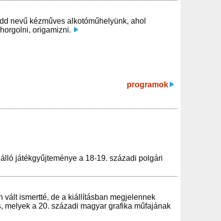
 kedd nevű kézműves alkotóműhelyünk, ahol
horgolni, origamizni.
programok
ló játékgyűjteménye a 18-19. századi polgári
 vált ismertté, de a kiállításban megjelennek
i is, melyek a 20. századi magyar grafika műfajának