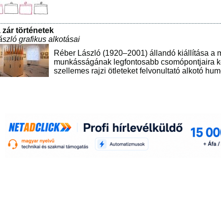
 zár történetek
szló grafikus alkotásai
Réber László (1920–2001) állandó kiállítása a 
munkásságának legfontosabb csomópontjaira ko
szellemes rajzi ötleteket felvonultató alkotó hu