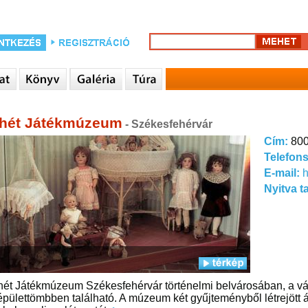
hét Játékmúzeum
- Székesfehérvár
Cím:
800
Telefon
E-mail:
Nyitva t
ét Játékmúzeum Székesfehérvár történelmi belvárosában, a vá
épülettömbben található. A múzeum két gyűjteményből létrejött ál