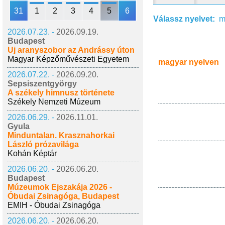
31
1
2
3
4
5
6
Válassz nyelvet:
m
2026.07.23. -
2026.09.19.
Budapest
Új aranyszobor az Andrássy úton
Magyar Képzőművészeti Egyetem
magyar nyelven
2026.07.22. -
2026.09.20.
Sepsiszentgyörgy
A székely himnusz története
Székely Nemzeti Múzeum
2026.06.29. -
2026.11.01.
Gyula
Minduntalan. Krasznahorkai
László prózavilága
Kohán Képtár
2026.06.20. -
2026.06.20.
Budapest
Múzeumok Éjszakája 2026 -
Óbudai Zsinagóga, Budapest
EMIH - Óbudai Zsinagóga
2026.06.20. -
2026.06.20.