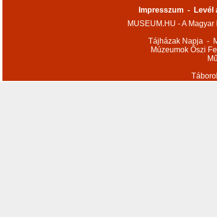
Impresszum
-
Levél 
MUSEUM.HU - A Magyar M
Tájházak Napja
-
M
Múzeumok Őszi Fes
Mű
Táboro