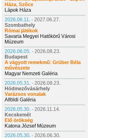
Háza, Szőce
Lápok Háza
2026.06.11. -
2027.06.27.
Szombathely
Római játékok
Savaria Megyei Hatókörű Városi
Múzeum
2026.06.05. -
2026.08.23.
Budapest
A vágyott remekmű: Grúber Béla
művészete
Magyar Nemzeti Galéria
2026.05.31. -
2026.08.23.
Hódmezővásárhely
Varázsos vonalak
Alföldi Galéria
2026.05.30. -
2026.11.14.
Kecskemét
Élő örökség
Katona József Múzeum
2026.05.30. -
2026.06.30.