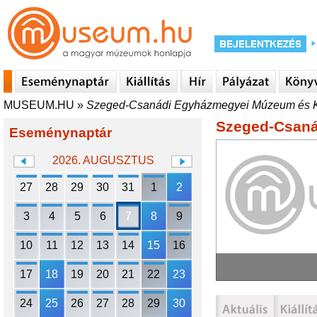
MUSEUM.HU
»
Szeged-Csanádi Egyházmegyei Múzeum és K
Szeged-Csaná
Eseménynaptár
2026. AUGUSZTUS
27
28
29
30
31
1
2
3
4
5
6
7
8
9
10
11
12
13
14
15
16
17
18
19
20
21
22
23
24
25
26
27
28
29
30