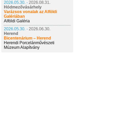
2026.05.30. -
2026.08.31.
Hódmezővásárhely
Varázsos vonalak az Alföldi
Galériában
Alföldi Galéria
2026.05.30. -
2026.06.30.
Herend
Bicentenárium – Herend
Herendi Porcelánművészeti
Múzeum Alapítvány