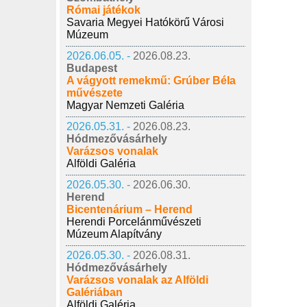
Római játékok
Savaria Megyei Hatókörű Városi
Múzeum
2026.06.05. -
2026.08.23.
Budapest
A vágyott remekmű: Grúber Béla
művészete
Magyar Nemzeti Galéria
2026.05.31. -
2026.08.23.
Hódmezővásárhely
Varázsos vonalak
Alföldi Galéria
2026.05.30. -
2026.06.30.
Herend
Bicentenárium – Herend
Herendi Porcelánművészeti
Múzeum Alapítvány
2026.05.30. -
2026.08.31.
Hódmezővásárhely
Varázsos vonalak az Alföldi
Galériában
Alföldi Galéria