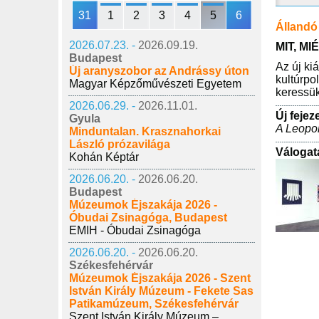
31
1
2
3
4
5
6
Állandó 
2026.07.23. -
2026.09.19.
MIT, MI
Budapest
Az új ki
Új aranyszobor az Andrássy úton
kultúrpo
Magyar Képzőművészeti Egyetem
keressük
2026.06.29. -
2026.11.01.
Új fejez
Gyula
A Leopo
Minduntalan. Krasznahorkai
László prózavilága
Válogat
Kohán Képtár
2026.06.20. -
2026.06.20.
Budapest
Múzeumok Éjszakája 2026 -
Óbudai Zsinagóga, Budapest
EMIH - Óbudai Zsinagóga
2026.06.20. -
2026.06.20.
Székesfehérvár
Múzeumok Éjszakája 2026 - Szent
István Király Múzeum - Fekete Sas
Patikamúzeum, Székesfehérvár
Szent István Király Múzeum –