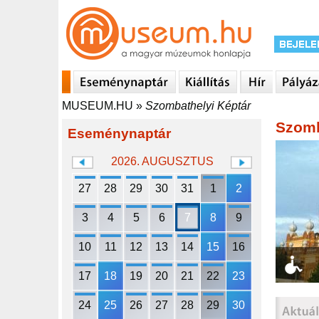
MUSEUM.HU
»
Szombathelyi Képtár
Szomb
Eseménynaptár
2026. AUGUSZTUS
27
28
29
30
31
1
2
3
4
5
6
7
8
9
10
11
12
13
14
15
16
17
18
19
20
21
22
23
24
25
26
27
28
29
30