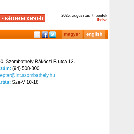
2026. augusztus 7. péntek
Ibolya
0, Szombathely Rákóczi F. utca 12.
szám:
(94) 508-800
eptar@int.szombathely.hu
artás:
Sze-V 10-18