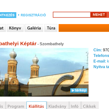
athelyi Képtár
- Szombathely
Cím:
970
Telefon
E-mail:
k
Nyitva t