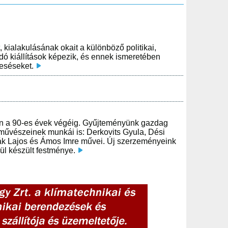
, kialakulásának okait a különböző politikai,
ndó kiállítások képezik, és ennek ismeretében
eeséseket.
szen a 90-es évek végéig. Gyűjteményünk gazdag
művészeinek munkái is: Derkovits Gyula, Dési
ák Lajos és Ámos Imre művei. Új szerzeményeink
ül készült festménye.