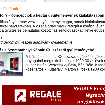
kiállítások
ÉRT? - Koncepciók a képtár gyűjteményének kialakításában
állítás figyelembe veszi a gyűjteményt magát, annak kialakulását
litikai helyzetekben. A vizsgálódás másik rétegét a korábbi álla
 a gyűjtés és bemutatás közötti fáziseltolódásokat illetve egyb
et
ld Bloom művészeti alapítvány gyűjteménye
ás a Szombathelyi Képtár XX. századi gyűjteményéből
A kiállítás felöleli a XX. század egészét, egé
anyagából megtekinthetők az 1920-30-as évek 
Huber István, Veszelszky Béla, Bán Béla, Kass
közé tartozik Futásfalvi Márton Piroska 1930 kör