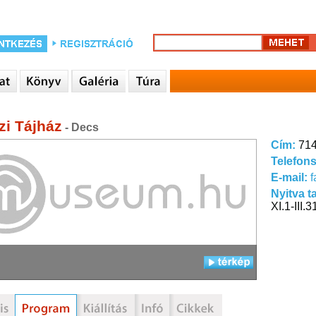
zi Tájház
- Decs
Cím:
714
Telefon
E-mail:
Nyitva t
XI.1-III.