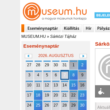
MUSEUM.HU
»
Sárközi Tájház
Sárkö
Eseménynaptár
2026. AUGUSZTUS
27
28
29
30
31
1
2
3
4
5
6
7
8
9
10
11
12
13
14
15
16
17
18
19
20
21
22
23
24
25
26
27
28
29
30