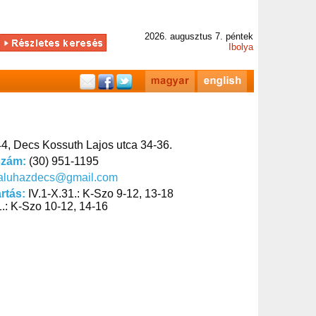
2026. augusztus 7. péntek
Ibolya
4, Decs Kossuth Lajos utca 34-36.
szám:
(30) 951-1195
faluhazdecs@gmail.com
artás:
IV.1-X.31.: K-Szo 9-12, 13-18
31.: K-Szo 10-12, 14-16