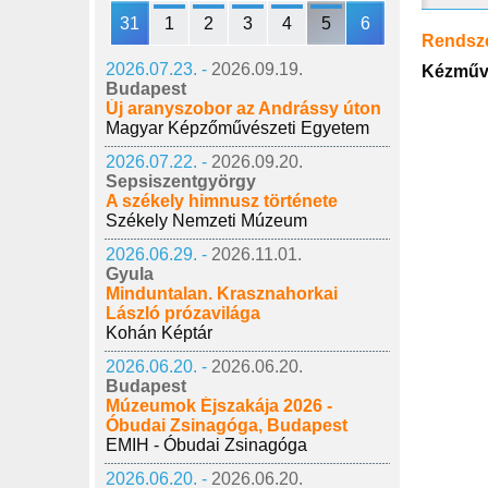
31
1
2
3
4
5
6
Rendsz
2026.07.23. -
2026.09.19.
Kézműv
Budapest
Új aranyszobor az Andrássy úton
Magyar Képzőművészeti Egyetem
2026.07.22. -
2026.09.20.
Sepsiszentgyörgy
A székely himnusz története
Székely Nemzeti Múzeum
2026.06.29. -
2026.11.01.
Gyula
Minduntalan. Krasznahorkai
László prózavilága
Kohán Képtár
2026.06.20. -
2026.06.20.
Budapest
Múzeumok Éjszakája 2026 -
Óbudai Zsinagóga, Budapest
EMIH - Óbudai Zsinagóga
2026.06.20. -
2026.06.20.