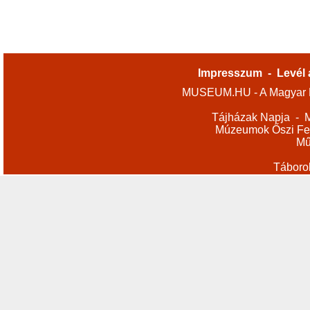
Impresszum
-
Levél 
MUSEUM.HU - A Magyar M
Tájházak Napja
-
M
Múzeumok Őszi Fes
Mű
Táboro