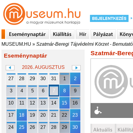
MUSEUM.HU
»
Szatmár-Beregi Tájvédelmi Körzet - Bemutató
Szatmár-Bereg
Eseménynaptár
2026. AUGUSZTUS
27
28
29
30
31
1
2
3
4
5
6
7
8
9
10
11
12
13
14
15
16
17
18
19
20
21
22
23
24
25
26
27
28
29
30