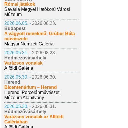
Római játékok
Savaria Megyei Hatókörű Városi
Múzeum
2026.06.05. -
2026.08.23.
Budapest
A vágyott remekmű: Grúber Béla
művészete
Magyar Nemzeti Galéria
2026.05.31. -
2026.08.23.
Hódmezővásárhely
Varázsos vonalak
Alföldi Galéria
2026.05.30. -
2026.06.30.
Herend
Bicentenárium – Herend
Herendi Porcelánművészeti
Múzeum Alapítvány
2026.05.30. -
2026.08.31.
Hódmezővásárhely
Varázsos vonalak az Alföldi
Galériában
Alföldi Galéria