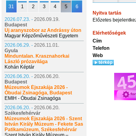
31
1
2
3
4
5
6
Nyitva tartás
2026.07.23. -
2026.09.19.
Előzetes bejelentke
Budapest
Új aranyszobor az Andrássy úton
Elérhetőségek
Magyar Képzőművészeti Egyetem
Cím
2026.06.29. -
2026.11.01.
Telefon
Gyula
Web
Minduntalan. Krasznahorkai
László prózavilága
Kohán Képtár
2026.06.20. -
2026.06.20.
Budapest
Múzeumok Éjszakája 2026 -
Óbudai Zsinagóga, Budapest
EMIH - Óbudai Zsinagóga
2026.06.20. -
2026.06.20.
Székesfehérvár
Múzeumok Éjszakája 2026 - Szent
István Király Múzeum - Fekete Sas
Patikamúzeum, Székesfehérvár
Szent István Király Múzeum –