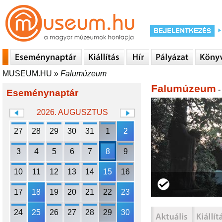
MUSEUM.HU
»
Falumúzeum
Falumúzeum
-
Eseménynaptár
2026. AUGUSZTUS
27
28
29
30
31
1
2
3
4
5
6
7
8
9
10
11
12
13
14
15
16
17
18
19
20
21
22
23
24
25
26
27
28
29
30