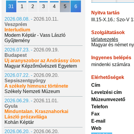
31
1
2
3
4
5
6
Nyitva tartás
2026.08.08. -
2026.10.11.
III.15-X.16.: Szo-V 
Veszprém
Interludium
Szolgáltatások
Modern Képtár - Vass László
tárlatvezetés
Gyűjtemény
Magyar és német ny
2026.07.23. -
2026.09.19.
Budapest
Ingyenes belépés
Új aranyszobor az Andrássy úton
mindenki számára
Magyar Képzőművészeti Egyetem
2026.07.22. -
2026.09.20.
Elérhetőségek
Sepsiszentgyörgy
Cím
A székely himnusz története
Székely Nemzeti Múzeum
Levelzési cím
Múzeumvezető
2026.06.29. -
2026.11.01.
Gyula
Telefon
Minduntalan. Krasznahorkai
Fax
László prózavilága
E-mail
Kohán Képtár
Web
2026.06.20. -
2026.06.20.