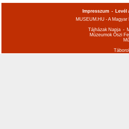
Impresszum
-
Levél 
MUSEUM.HU - A Magyar M
Tájházak Napja
-
M
Múzeumok Őszi Fes
Mű
Táboro