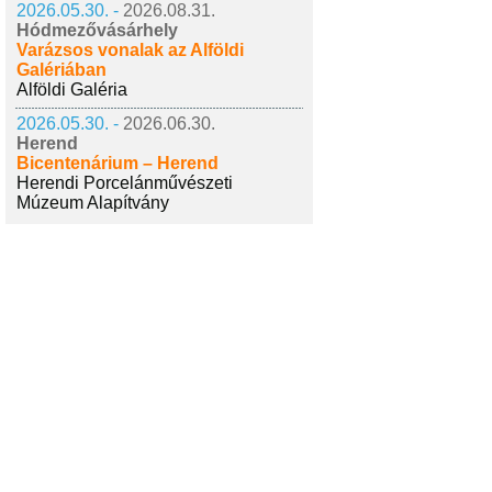
2026.05.30. -
2026.08.31.
Hódmezővásárhely
Varázsos vonalak az Alföldi
Galériában
Alföldi Galéria
2026.05.30. -
2026.06.30.
Herend
Bicentenárium – Herend
Herendi Porcelánművészeti
Múzeum Alapítvány