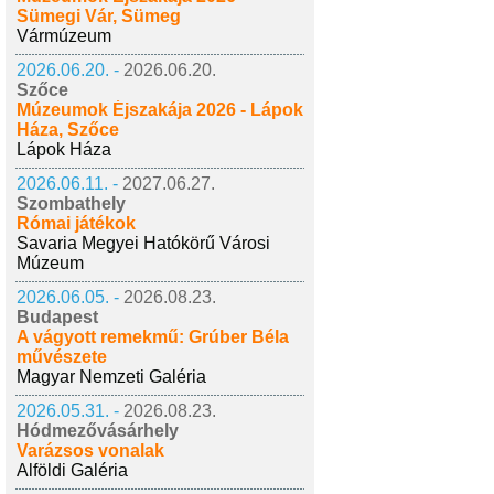
Sümegi Vár, Sümeg
Vármúzeum
2026.06.20. -
2026.06.20.
Szőce
Múzeumok Éjszakája 2026 - Lápok
Háza, Szőce
Lápok Háza
2026.06.11. -
2027.06.27.
Szombathely
Római játékok
Savaria Megyei Hatókörű Városi
Múzeum
2026.06.05. -
2026.08.23.
Budapest
A vágyott remekmű: Grúber Béla
művészete
Magyar Nemzeti Galéria
2026.05.31. -
2026.08.23.
Hódmezővásárhely
Varázsos vonalak
Alföldi Galéria