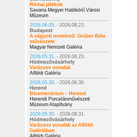
Római játékok
Savaria Megyei Hatókörű Városi
Múzeum
2026.06.05. -
2026.08.23.
Budapest
A vágyott remekmű: Grúber Béla
művészete
Magyar Nemzeti Galéria
2026.05.31. -
2026.08.23.
Hódmezővásárhely
Varázsos vonalak
Alföldi Galéria
2026.05.30. -
2026.06.30.
Herend
Bicentenárium – Herend
Herendi Porcelánművészeti
Múzeum Alapítvány
2026.05.30. -
2026.08.31.
Hódmezővásárhely
Varázsos vonalak az Alföldi
Galériában
Alföldi Galéria