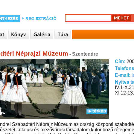
dtéri Néprajzi Múzeum
- Szentendre
Cím:
200
Telefon
E-mail:
Nyitva t
IV.1-X.31
XI.12-13
ndrei Szabadtéri Néprajz Múzeum az ország központi szabadtér
tészetét, a falusi és mezővárosi társadalom különböző rétegeinek