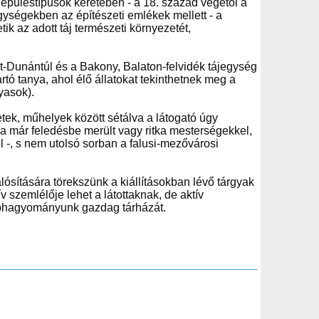
lepüléstípusok keretében - a 18. század végétől a
ységekben az építészeti emlékek mellett - a
tik az adott táj természeti környezetét,
at-Dunántúl és a Bakony, Balaton-felvidék tájegység
tartó tanya, ahol élő állatokat tekinthetnek meg a
yasok).
tek, műhelyek között sétálva a látogató úgy
ra már feledésbe merült vagy ritka mesterségekkel,
 -, s nem utolsó sorban a falusi-mezővárosi
sítására törekszünk a kiállításokban lévő tárgyak
szemlélője lehet a látottaknak, de aktív
phagyományunk gazdag tárházát.