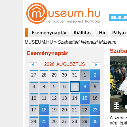
MUSEUM.HU
»
Szabadtéri Néprajzi Múzeum
Szaba
Eseménynaptár
2026. AUGUSZTUS
27
28
29
30
31
1
2
3
4
5
6
7
8
9
10
11
12
13
14
15
16
17
18
19
20
21
22
23
A szente
24
25
26
27
28
29
30
népi épí