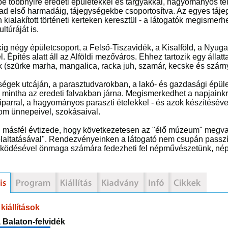
be többnyire eredeti épületekkel és tárgyakkal, hagyományos te
ad első harmadáig, tájegységekbe csoportosítva. Az egyes tájeg
 kialakított történeti kerteken keresztül - a látogatók megismerhe
ltúráját is.
ig négy épületcsoport, a Felső-Tiszavidék, a Kisalföld, a Nyug
l. Építés alatt áll az Alföldi mezőváros. Ehhez tartozik egy állat
k (szürke marha, mangalica, racka juh, szamár, kecske és szárn
ségek utcáján, a parasztudvarokban, a lakó- és gazdasági épüle
, mintha az eredeti falvakban járna. Megismerkedhet a napjaink
parral, a hagyományos paraszti ételekkel - és azok készítésével
om ünnepeivel, szokásaival.
másfél évtizede, hogy következetesen az "élő múzeum" megvaló
altatásával". Rendezvényeinken a látogató nem csupán passzív 
ködésével önmaga számára fedezheti fel népművészetünk, né
kiállítások
 Balaton-felvidék