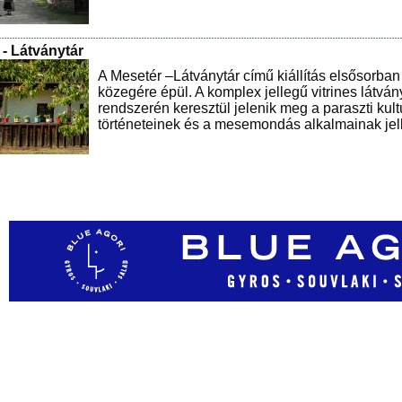
 - Látványtár
A Mesetér –Látványtár című kiállítás elsősorb
közegére épül. A komplex jellegű vitrines látván
rendszerén keresztül jelenik meg a paraszti kul
történeteinek és a mesemondás alkalmainak jell