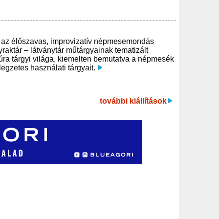
an az élőszavas, improvizatív népmesemondás
yraktár – látványtár műtárgyainak tematizált
túra tárgyi világa, kiemelten bemutatva a népmesék
egzetes használati tárgyait.
további kiállítások