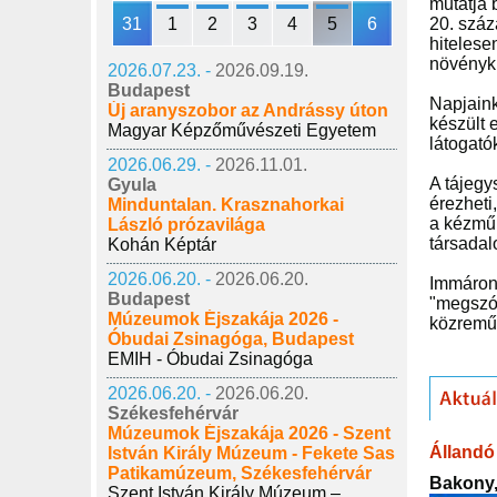
mutatja 
31
1
2
3
4
5
6
20. száz
hitelesen
növényku
2026.07.23. -
2026.09.19.
Budapest
Napjaink
Új aranyszobor az Andrássy úton
készült e
Magyar Képzőművészeti Egyetem
látogató
2026.06.29. -
2026.11.01.
A tájegy
Gyula
érezheti
Minduntalan. Krasznahorkai
a kézműi
László prózavilága
társadal
Kohán Képtár
2026.06.20. -
2026.06.20.
Immáron 
Budapest
"megszól
Múzeumok Éjszakája 2026 -
közremű
Óbudai Zsinagóga, Budapest
EMIH - Óbudai Zsinagóga
2026.06.20. -
2026.06.20.
Székesfehérvár
Múzeumok Éjszakája 2026 - Szent
Állandó 
István Király Múzeum - Fekete Sas
Patikamúzeum, Székesfehérvár
Bakony,
Szent István Király Múzeum –