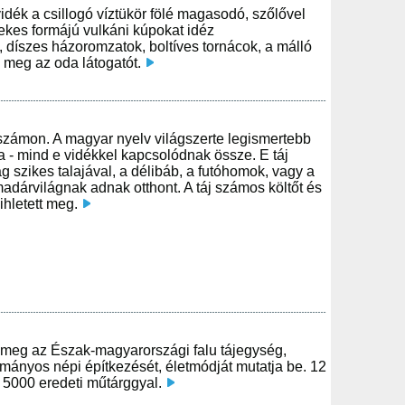
idék a csillogó víztükör fölé magasodó, szőlővel
rdekes formájú vulkáni kúpokat idéz
 díszes házoromzatok, boltíves tornácok, a málló
 meg az oda látogatót.
k számon. A magyar nyelv világszerte legismertebb
ika - mind e vidékkel kapcsolódnak össze. E táj
g szikes talajával, a délibáb, a futóhomok, vagy a
adárvilágnak adnak otthont. A táj számos költőt és
ihletett meg.
lt meg az Észak-magyarországi falu tájegység,
ományos népi építkezését, életmódját mutatja be. 12
 5000 eredeti műtárggyal.