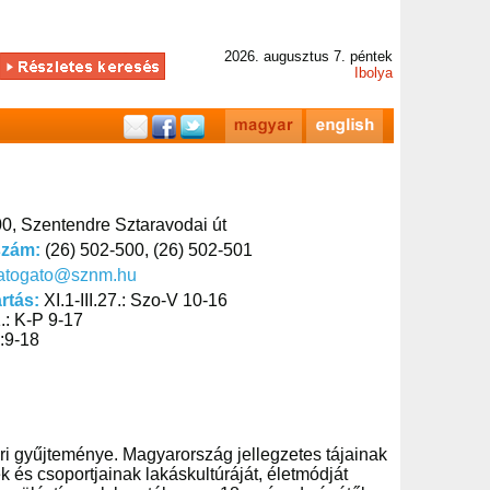
2026. augusztus 7. péntek
Ibolya
0, Szentendre Sztaravodai út
szám:
(26) 502-500, (26) 502-501
latogato@sznm.hu
artás:
XI.1-III.27.: Szo-V 10-16
.: K-P 9-17
.:9-18
i gyűjteménye. Magyarország jellegzetes tájainak
 és csoportjainak lakáskultúráját, életmódját