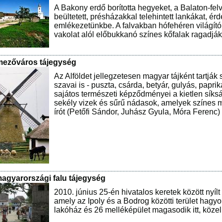
A Bakony erdő borította hegyeket, a Balaton-felv
beültetett, présházakkal telehintett lankákat, é
emlékezetünkbe. A falvakban hófehéren világító,
vakolat alól előbukkanó színes kőfalak ragadják
 mezőváros tájegység
Az Alföldet jellegzetesen magyar tájként tartjá
szavai is - puszta, csárda, betyár, gulyás, papr
sajátos természeti képződményei a kietlen síksá
sekély vizek és sűrű nádasok, amelyek színes m
írót (Petőfi Sándor, Juhász Gyula, Móra Ferenc) 
agyarországi falu tájegység
2010. június 25-én hivatalos keretek között nyí
amely az Ipoly és a Bodrog közötti terület hagy
lakóház és 26 melléképület magasodik itt, közel