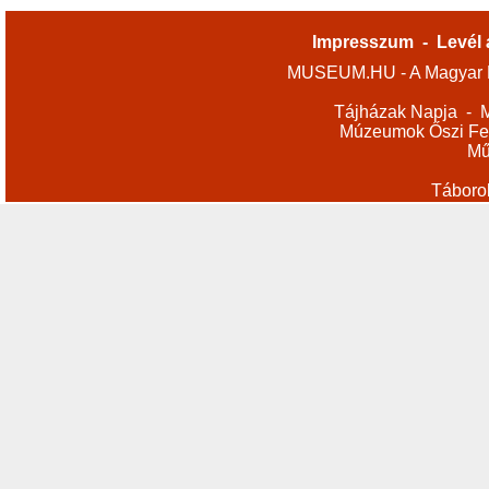
Impresszum
-
Levél 
MUSEUM.HU - A Magyar M
Tájházak Napja
-
M
Múzeumok Őszi Fes
Mű
Táboro