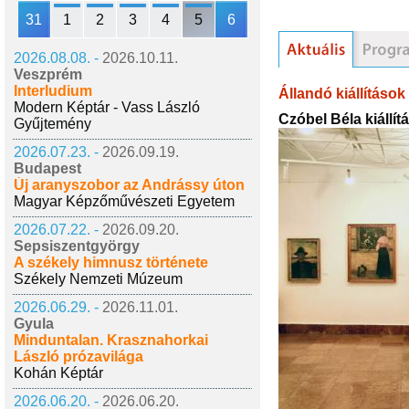
31
1
2
3
4
5
6
2026.08.08. -
2026.10.11.
Veszprém
Interludium
Állandó kiállítások
Modern Képtár - Vass László
Czóbel Béla kiállít
Gyűjtemény
2026.07.23. -
2026.09.19.
Budapest
Új aranyszobor az Andrássy úton
Magyar Képzőművészeti Egyetem
2026.07.22. -
2026.09.20.
Sepsiszentgyörgy
A székely himnusz története
Székely Nemzeti Múzeum
2026.06.29. -
2026.11.01.
Gyula
Minduntalan. Krasznahorkai
László prózavilága
Kohán Képtár
2026.06.20. -
2026.06.20.