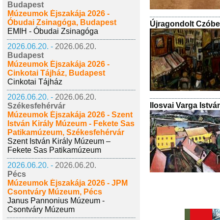
Budapest
Múzeumok Éjszakája 2026 -
Óbudai Zsinagóga, Budapest
Újragondolt Czóbe
EMIH - Óbudai Zsinagóga
2026.06.20. -
2026.06.20.
Budapest
Múzeumok Éjszakája 2026 -
Cinkotai Tájház, Budapest
Cinkotai Tájház
2026.06.20. -
2026.06.20.
Ilosvai Varga István
Székesfehérvár
Múzeumok Éjszakája 2026 - Szent
István Király Múzeum - Fekete Sas
Patikamúzeum, Székesfehérvár
Szent István Király Múzeum –
Fekete Sas Patikamúzeum
2026.06.20. -
2026.06.20.
Pécs
Múzeumok Éjszakája 2026 - JPM
Csontváry Múzeum, Pécs
Janus Pannonius Múzeum -
Csontváry Múzeum