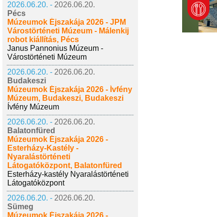
2026.06.20. -
2026.06.20.
Pécs
Múzeumok Éjszakája 2026 - JPM
Várostörténeti Múzeum - Málenkij
robot kiállítás, Pécs
Janus Pannonius Múzeum -
Várostörténeti Múzeum
2026.06.20. -
2026.06.20.
Budakeszi
Múzeumok Éjszakája 2026 - Ívfény
Múzeum, Budakeszi, Budakeszi
Ívfény Múzeum
2026.06.20. -
2026.06.20.
Balatonfüred
Múzeumok Éjszakája 2026 -
Esterházy-Kastély -
Nyaralástörténeti
Látogatóközpont, Balatonfüred
Esterházy-kastély Nyaralástörténeti
Látogatóközpont
2026.06.20. -
2026.06.20.
Sümeg
Múzeumok Éjszakája 2026 -