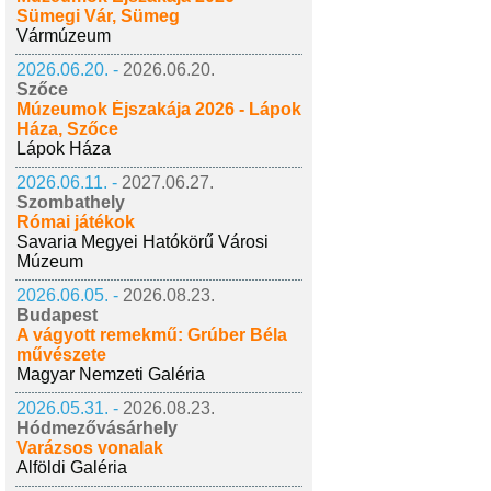
Sümegi Vár, Sümeg
Vármúzeum
2026.06.20. -
2026.06.20.
Szőce
Múzeumok Éjszakája 2026 - Lápok
Háza, Szőce
Lápok Háza
2026.06.11. -
2027.06.27.
Szombathely
Római játékok
Savaria Megyei Hatókörű Városi
Múzeum
2026.06.05. -
2026.08.23.
Budapest
A vágyott remekmű: Grúber Béla
művészete
Magyar Nemzeti Galéria
2026.05.31. -
2026.08.23.
Hódmezővásárhely
Varázsos vonalak
Alföldi Galéria