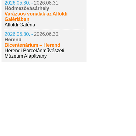
2026.05.30. -
2026.08.31.
Hódmezővásárhely
Varázsos vonalak az Alföldi
Galériában
Alföldi Galéria
2026.05.30. -
2026.06.30.
Herend
Bicentenárium – Herend
Herendi Porcelánművészeti
Múzeum Alapítvány