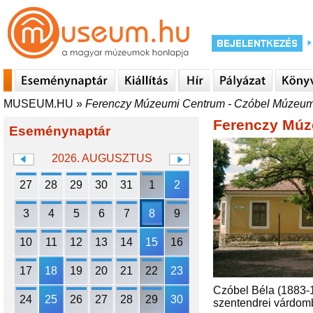
MUSEUM.HU
»
Ferenczy Múzeumi Centrum - Czóbel Múzeu
Ferenczy Múz
Eseménynaptár
2026. AUGUSZTUS
27
28
29
30
31
1
2
3
4
5
6
7
8
9
10
11
12
13
14
15
16
17
18
19
20
21
22
23
Czóbel Béla (1883-1
24
25
26
27
28
29
30
szentendrei várdombo