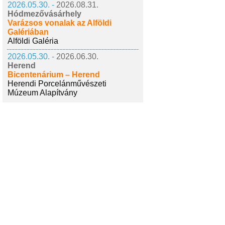
2026.05.30. -
2026.08.31.
Hódmezővásárhely
Varázsos vonalak az Alföldi
Galériában
Alföldi Galéria
2026.05.30. -
2026.06.30.
Herend
Bicentenárium – Herend
Herendi Porcelánművészeti
Múzeum Alapítvány