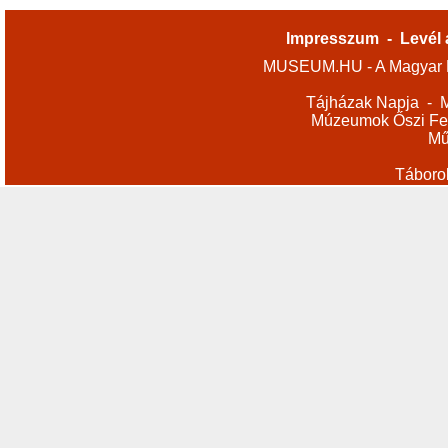
Impresszum
-
Levél 
MUSEUM.HU - A Magyar M
Tájházak Napja
-
M
Múzeumok Őszi Fes
Mű
Táboro