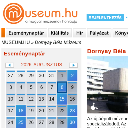
MUSEUM.HU
»
Dornyay Béla Múzeum
Dornyay Bél
Eseménynaptár
2026. AUGUSZTUS
27
28
29
30
31
1
2
3
4
5
6
7
8
9
10
11
12
13
14
15
16
17
18
19
20
21
22
23
Az újjáépült múzeum 
24
25
26
27
28
29
30
specializálódott. Az