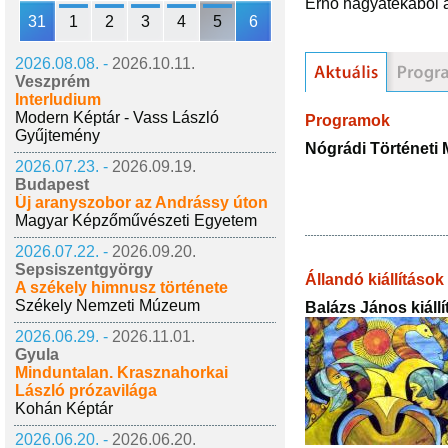
Ernő hagyatékából 
31
1
2
3
4
5
6
2026.08.08. -
2026.10.11.
Veszprém
Interludium
Modern Képtár - Vass László
Programok
Gyűjtemény
Nógrádi Történeti
2026.07.23. -
2026.09.19.
Budapest
Új aranyszobor az Andrássy úton
Magyar Képzőművészeti Egyetem
2026.07.22. -
2026.09.20.
Sepsiszentgyörgy
Állandó kiállítások
A székely himnusz története
Székely Nemzeti Múzeum
Balázs János kiállí
2026.06.29. -
2026.11.01.
Gyula
Minduntalan. Krasznahorkai
László prózavilága
Kohán Képtár
2026.06.20. -
2026.06.20.