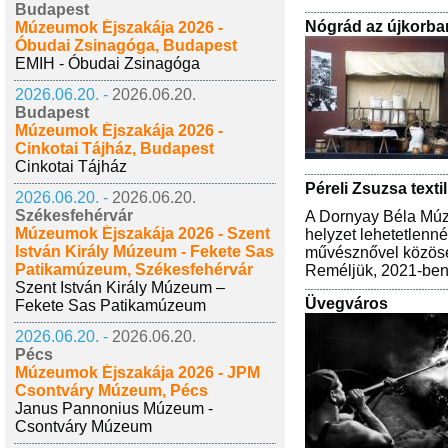
Budapest
Nógrád az újkorba
Múzeumok Éjszakája 2026 -
Óbudai Zsinagóga, Budapest
EMIH - Óbudai Zsinagóga
2026.06.20. -
2026.06.20.
Budapest
Múzeumok Éjszakája 2026 -
Cinkotai Tájház, Budapest
Cinkotai Tájház
Péreli Zsuzsa textil
2026.06.20. -
2026.06.20.
Székesfehérvár
A Dornyay Béla Múze
Múzeumok Éjszakája 2026 - Szent
helyzet lehetetlenn
István Király Múzeum - Fekete Sas
művésznővel közösen 
Patikamúzeum, Székesfehérvár
Reméljük, 2021-ben
Szent István Király Múzeum –
Üvegváros
Fekete Sas Patikamúzeum
2026.06.20. -
2026.06.20.
Pécs
Múzeumok Éjszakája 2026 - JPM
Csontváry Múzeum, Pécs
Janus Pannonius Múzeum -
Csontváry Múzeum