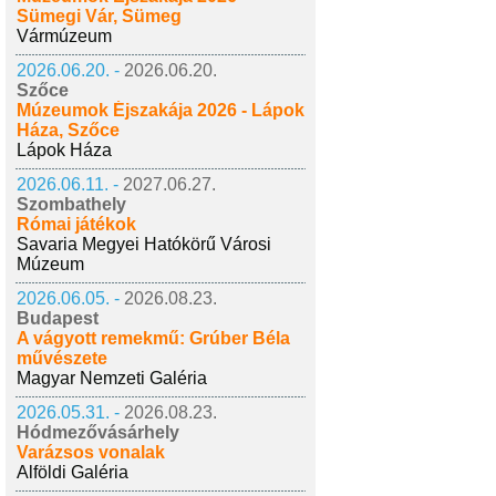
Sümegi Vár, Sümeg
Vármúzeum
2026.06.20. -
2026.06.20.
Szőce
Múzeumok Éjszakája 2026 - Lápok
Háza, Szőce
Lápok Háza
2026.06.11. -
2027.06.27.
Szombathely
Római játékok
Savaria Megyei Hatókörű Városi
Múzeum
2026.06.05. -
2026.08.23.
Budapest
A vágyott remekmű: Grúber Béla
művészete
Magyar Nemzeti Galéria
2026.05.31. -
2026.08.23.
Hódmezővásárhely
Varázsos vonalak
Alföldi Galéria