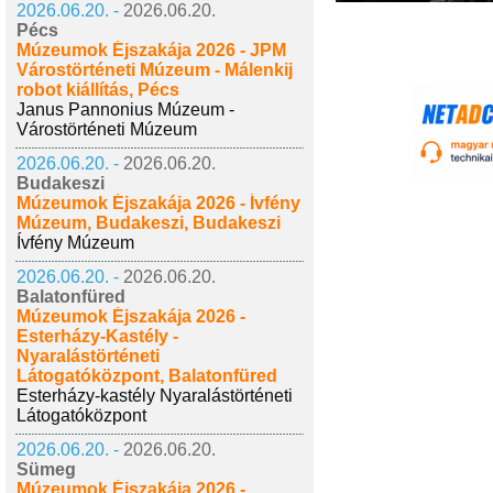
2026.06.20. -
2026.06.20.
Pécs
Múzeumok Éjszakája 2026 - JPM
Várostörténeti Múzeum - Málenkij
robot kiállítás, Pécs
Janus Pannonius Múzeum -
Várostörténeti Múzeum
2026.06.20. -
2026.06.20.
Budakeszi
Múzeumok Éjszakája 2026 - Ívfény
Múzeum, Budakeszi, Budakeszi
Ívfény Múzeum
2026.06.20. -
2026.06.20.
Balatonfüred
Múzeumok Éjszakája 2026 -
Esterházy-Kastély -
Nyaralástörténeti
Látogatóközpont, Balatonfüred
Esterházy-kastély Nyaralástörténeti
Látogatóközpont
2026.06.20. -
2026.06.20.
Sümeg
Múzeumok Éjszakája 2026 -