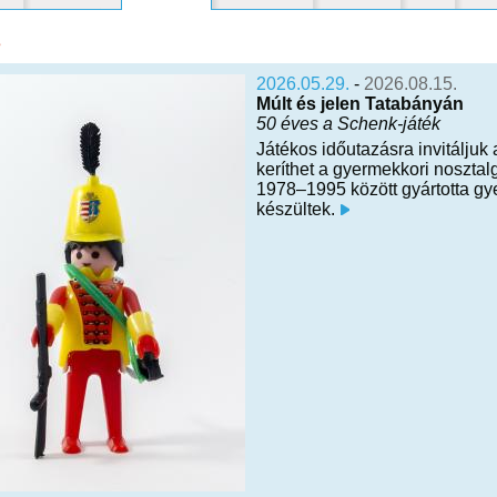
s
2026.05.29.
-
2026.08.15.
Múlt és jelen Tatabányán
50 éves a Schenk-játék
Játékos időutazásra invitálju
keríthet a gyermekkori nosztal
1978–1995 között gyártotta gy
készültek.