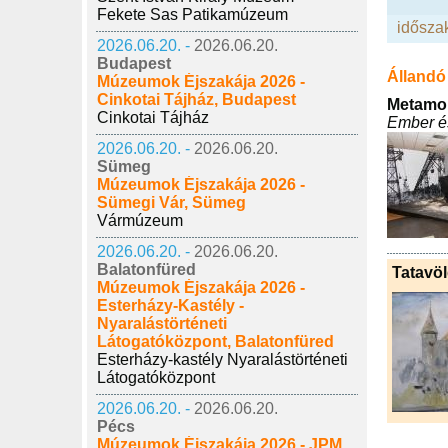
Fekete Sas Patikamúzeum
időszak
2026.06.20. -
2026.06.20.
Budapest
Állandó 
Múzeumok Éjszakája 2026 -
Cinkotai Tájház, Budapest
Metamor
Cinkotai Tájház
Ember és
2026.06.20. -
2026.06.20.
Sümeg
Múzeumok Éjszakája 2026 -
Sümegi Vár, Sümeg
Vármúzeum
2026.06.20. -
2026.06.20.
Balatonfüred
Tatavöl
Múzeumok Éjszakája 2026 -
Esterházy-Kastély -
Nyaralástörténeti
Látogatóközpont, Balatonfüred
Esterházy-kastély Nyaralástörténeti
Látogatóközpont
2026.06.20. -
2026.06.20.
Pécs
Múzeumok Éjszakája 2026 - JPM