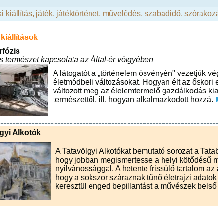
i kiállítás
,
játék
,
játéktörténet
,
művelődés, szabadidő
,
szórakoz
kiállítások
fózis
 természet kapcsolata az Által-ér völgyében
A látogatót a „történelem ösvényén" vezetjük végi
életmódbeli változásokat. Hogyan élt az őskori
változott meg az élelemtermelő gazdálkodás kiala
természettől, ill. hogyan alkalmazkodott hozzá.
gyi Alkotók
A Tatavölgyi Alkotókat bemutató sorozat a Tata
hogy jobban megismertesse a helyi kötődésű m
nyilvánossággal. A hetente frissülő tartalom az 
hogy a sokszor száraznak tűnő életrajzi adatok
keresztül enged bepillantást a művészek belső