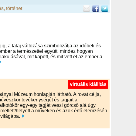
ás
,
történet
g, a talaj változása szimbolizálja az időbeli és
 ember a természettel együtt, mindez hogyan
kulásával, mit kapott, és mit vett el az ember a
virtuális kiállítás
bányai Múzeum honlapján látható. A rovat célja,
űvészkör tevékenységét és tagjait a
alkotókör egy-egy tagját veszi górcső alá úgy,
 mellett/helyett a műveken és azok értő elemzésén
 világába.