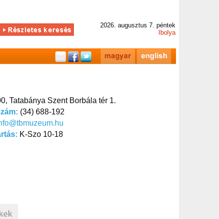
2026. augusztus 7. péntek
Ibolya
0, Tatabánya Szent Borbála tér 1.
szám:
(34) 688-192
info@tbmuzeum.hu
artás:
K-Szo 10-18