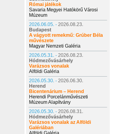
Római játékok
Savaria Megyei Hatókörű Városi
Múzeum
2026.06.05. -
2026.08.23.
Budapest
A vágyott remekmű: Grúber Béla
művészete
Magyar Nemzeti Galéria
2026.05.31. -
2026.08.23.
Hódmezővásárhely
Varázsos vonalak
Alföldi Galéria
2026.05.30. -
2026.06.30.
Herend
Bicentenárium – Herend
Herendi Porcelánművészeti
Múzeum Alapítvány
2026.05.30. -
2026.08.31.
Hódmezővásárhely
Varázsos vonalak az Alföldi
Galériában
Alföldi Galéria