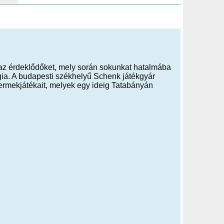
k az érdeklődőket, mely során sokunkat hatalmába
gia. A budapesti székhelyű Schenk játékgyár
ermekjátékait, melyek egy ideig Tatabányán