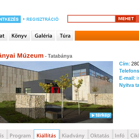
ányai Múzeum
- Tatabánya
Cím:
280
Telefon
E-mail:
Nyitva t