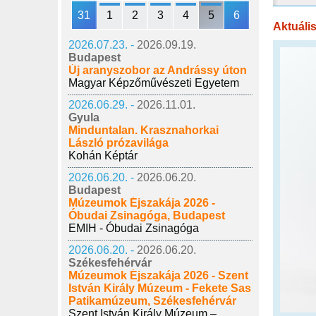
31
1
2
3
4
5
6
Aktuáli
2026.07.23. -
2026.09.19.
Budapest
Új aranyszobor az Andrássy úton
Magyar Képzőművészeti Egyetem
2026.06.29. -
2026.11.01.
Gyula
Minduntalan. Krasznahorkai
László prózavilága
Kohán Képtár
2026.06.20. -
2026.06.20.
Budapest
Múzeumok Éjszakája 2026 -
Óbudai Zsinagóga, Budapest
EMIH - Óbudai Zsinagóga
2026.06.20. -
2026.06.20.
Székesfehérvár
Múzeumok Éjszakája 2026 - Szent
István Király Múzeum - Fekete Sas
Patikamúzeum, Székesfehérvár
Szent István Király Múzeum –